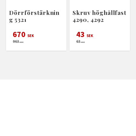
Dörrförstärknin
Skruv höghållfast
g 5321
4290, 4292
670
43
SEK
SEK
963
63
SEK
SEK