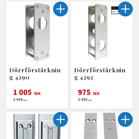
Dörrförstärknin
Dörrförstärknin
g 4290
g 4292
1 005
975
SEK
SEK
1 449
1 403
SEK
SEK