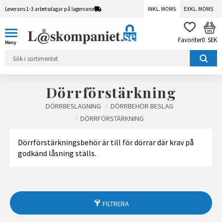
Leverans 1-3 arbetsdagar på lagervaror
INKL. MOMS
EXKL. MOMS
Meny
KUN
FAVORITER
0
SEK
Dörrförstärkning
DÖRRBESLAGNING
DÖRRBEHÖR BESLAG
DÖRRFÖRSTÄRKNING
Dörrförstärkningsbehör är till för dörrar där krav på
godkänd låsning ställs.
FILTRERA