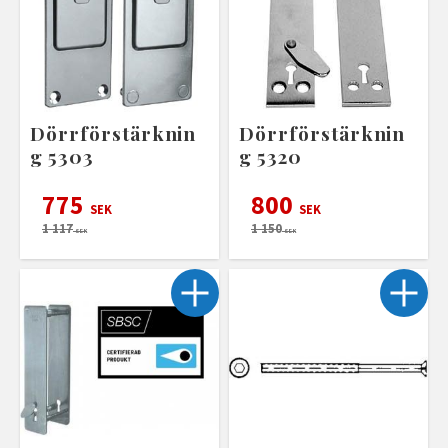
Dörrförstärknin
Dörrförstärknin
g 5303
g 5320
775
800
SEK
SEK
1 117
1 150
SEK
SEK