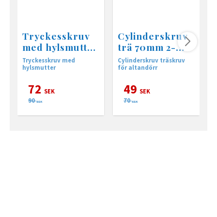
Tryckesskruv
Cylinderskruv
med hylsmutter
trä 70mm 2-
M5 2-p
pack
Tryckesskruv med
Cylinderskruv träskruv
E
hylsmutter
för altandörr
(
72
49
SEK
SEK
90
70
SEK
SEK