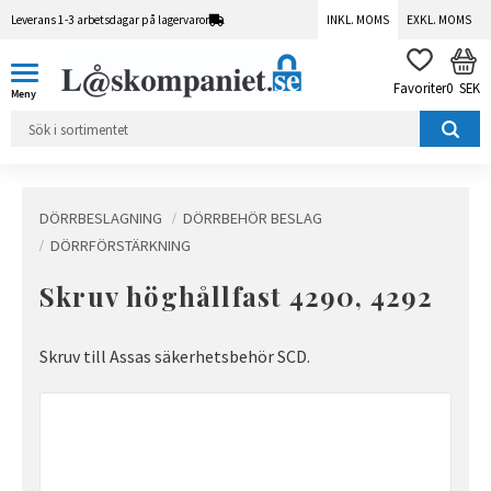
Leverans 1-3 arbetsdagar på lagervaror
INKL. MOMS
EXKL. MOMS
Meny
KUN
FAVORITER
0
SEK
DÖRRBESLAGNING
DÖRRBEHÖR BESLAG
DÖRRFÖRSTÄRKNING
Skruv höghållfast 4290, 4292
Skruv till Assas säkerhetsbehör SCD.