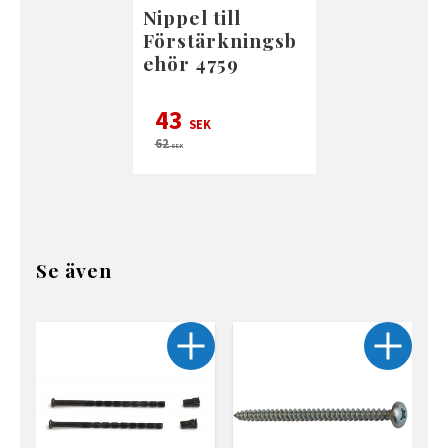
Nippel till
Förstärkningsb
ehör 4759
43
SEK
62
SEK
Se även