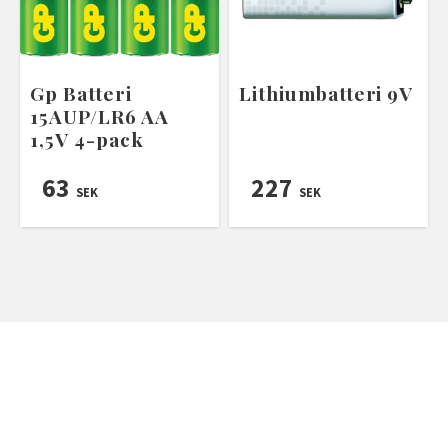
Gp Batteri
Lithiumbatteri 9V
15AUP/LR6 AA
1,5V 4-pack
63
227
SEK
SEK