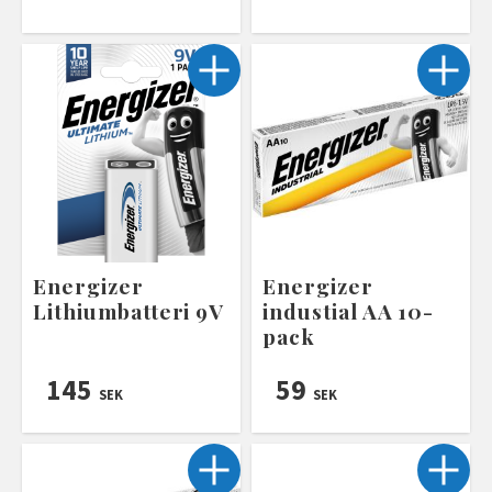
Energizer
Energizer
Lithiumbatteri 9V
industial AA 10-
pack
145
59
SEK
SEK