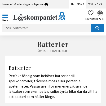
Leverans 1-3 arbetsdagar på lagervaror
INKL. MOMS
EXKL. MOMS
Meny
KUN
FAVORITER
0
SEK
Batterier
ÖVRIGT
BATTERIER
Batterier
Perfekt för dig som behöver batterier till
spelkontroller, trådlösa möss eller portabla
spelenheter. Passar även för mer energikrävande
leksaker som exempelvis radiostyrda bilar där du vill ha
ett batteri som håller länge.