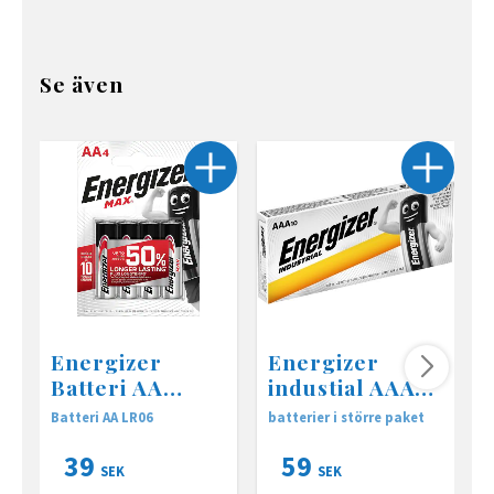
Se även
Energizer
Energizer
Batteri AA
industial AAA
LR06 4-pack
10-pack
Batteri AA LR06
batterier i större paket
B
39
59
SEK
SEK