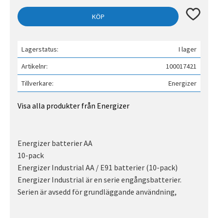
Lägg till 
KÖP
Lagerstatus
I lager
Artikelnr
100017421
Tillverkare
Energizer
Visa alla produkter från Energizer
Energizer batterier AA
10-pack
Energizer Industrial AA / E91 batterier (10-pack)
Energizer Industrial är en serie engångsbatterier.
Serien är avsedd för grundläggande användning,