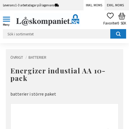
Leverans 1-3 arbetsdagar på lagervaror
INKL. MOMS
EXKL. MOMS
Meny
KUN
FAVORITER
0
SEK
ÖVRIGT
BATTERIER
Energizer industial AA 10-
pack
batterier i större paket