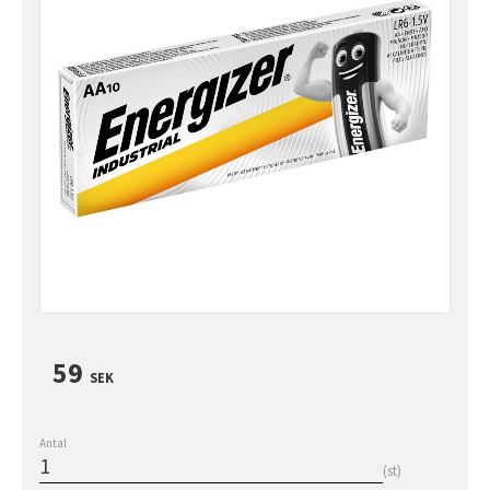
59
SEK
Antal
st