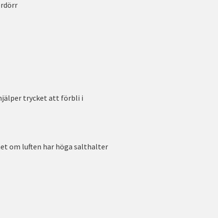
erdörr
älper trycket att förbli i
het om luften har höga salthalter