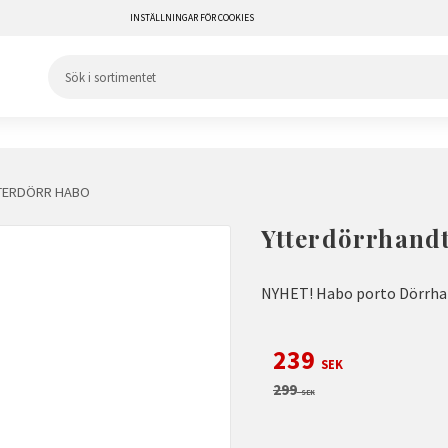
INSTÄLLNINGAR FÖR COOKIES
TERDÖRR HABO
Ytterdörrhand
NYHET! Habo porto Dörrhan
Nedsatt pris:
239
SEK
Ordinarie pris:
299
SEK