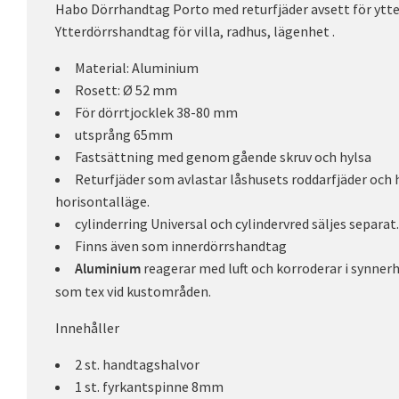
Habo Dörrhandtag Porto med returfjäder avsett för ytt
Ytterdörrshandtag för villa, radhus, lägenhet .
Material: Aluminium
Rosett: Ø 52 mm
För dörrtjocklek 38-80 mm
utsprång 65mm
Fastsättning med genom gående skruv och hylsa
Returfjäder som avlastar låshusets roddarfjäder och hj
horisontalläge.
cylinderring Universal och cylindervred säljes separat.
Finns även som innerdörrshandtag
reagerar med luft och korroderar i synner
Aluminium
som tex vid kustområden.
Innehåller
2 st. handtagshalvor
1 st. fyrkantspinne 8mm