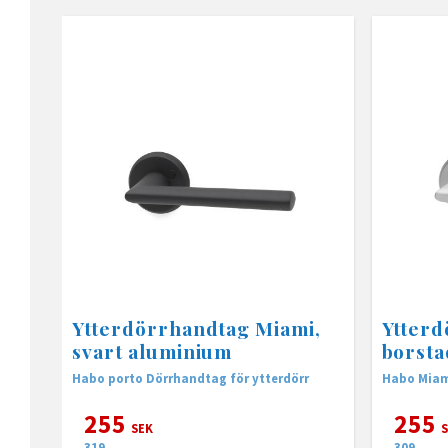
Ytterdörrhandtag Miami,
Ytterd
svart aluminium
borsta
Habo porto Dörrhandtag för ytterdörr
Habo Miam
255
255
SEK
S
319
309