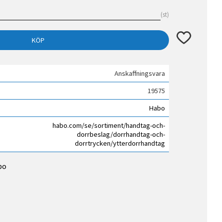
st
Lägg till i fav
KÖP
Anskaffningsvara
19575
Habo
habo.com/se/sortiment/handtag-och-
dorrbeslag/dorrhandtag-och-
dorrtrycken/ytterdorrhandtag
bo