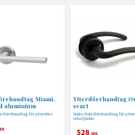
örrhandtag Miami,
Ytterdörrhandtag Os
d aluminium
svart
i Dörrhandtag för ytterdörr
Habo Oslo Dörrhandtag för ytte
returfjäder
EK
528
SEK