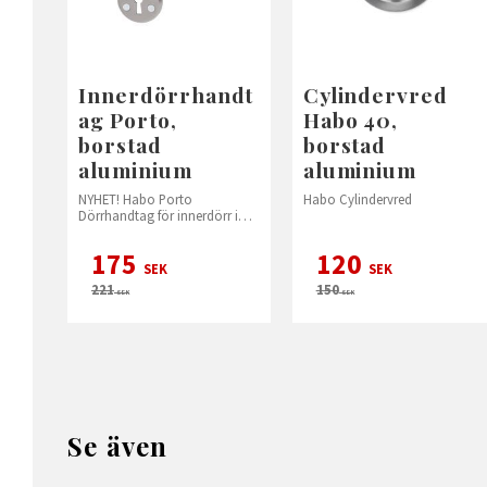
Innerdörrhandt
Cylindervred
ag Porto,
Habo 40,
borstad
borstad
aluminium
aluminium
NYHET! Habo Porto
Habo Cylindervred
Dörrhandtag för innerdörr inkl.
nyckelskylt.
175
120
SEK
SEK
221
150
SEK
SEK
Se även