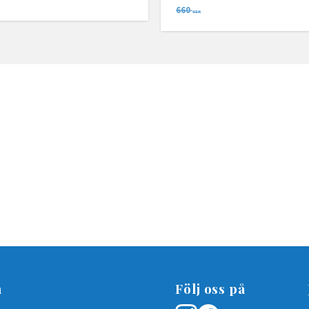
660
SEK
n
Följ oss på