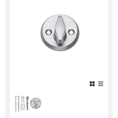
Rutnätsvy
Listvy