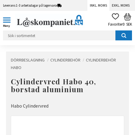
Leverans 1-3 arbetsdagar på lagervaror
INKL. MOMS
EXKL. MOMS
Meny
KUN
FAVORITER
0
SEK
DÖRRBESLAGNING
CYLINDERBEHÖR
CYLINDERBEHÖR
HABO
Cylindervred Habo 40,
borstad aluminium
Habo Cylindervred