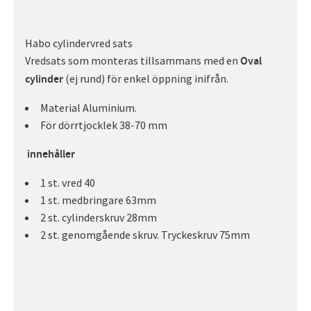
Habo cylindervred sats
Vredsats som monteras tillsammans med en
Oval
(ej rund) för enkel öppning inifrån.
cylinder
Material Aluminium.
För dörrtjocklek 38-70 mm
innehåller
1 st. vred 40
1 st. medbringare 63mm
2 st. cylinderskruv 28mm
2 st. genomgående skruv. Tryckeskruv 75mm