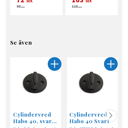
SEK
SEK
90
128
SEK
SEK
Se även
Cylindervred
Cylindervred
Habo 40, svart
Habo 40 Svart
aluminium