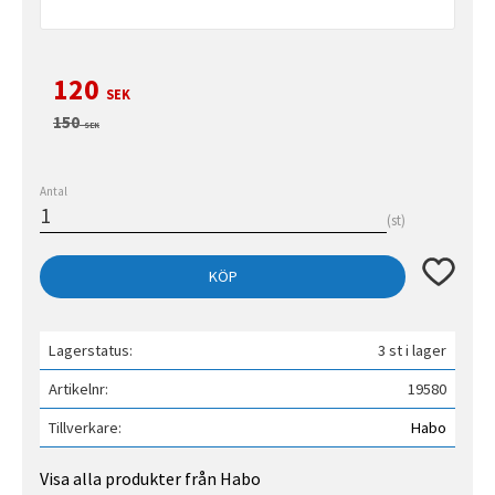
Nedsatt pris:
120
SEK
Ordinarie pris:
150
SEK
Antal
st
Lägg till 
KÖP
Lagerstatus
3 st i lager
Artikelnr
19580
Tillverkare
Habo
Visa alla produkter från Habo