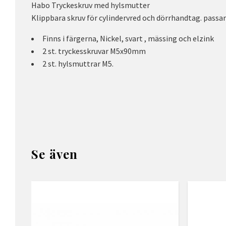
Habo Tryckeskruv med hylsmutter
Klippbara skruv för cylindervred och dörrhandtag. passar
Finns i färgerna, Nickel, svart , mässing och elzink
2 st. tryckesskruvar M5x90mm
2 st. hylsmuttrar M5.
Se även