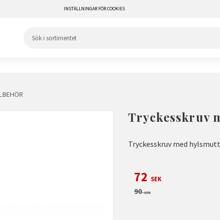
INSTÄLLNINGAR FÖR COOKIES
LLBEHÖR
Tryckesskruv 
Tryckesskruv med hylsmutt
Nedsatt pris:
72
SEK
Ordinarie pris:
90
SEK