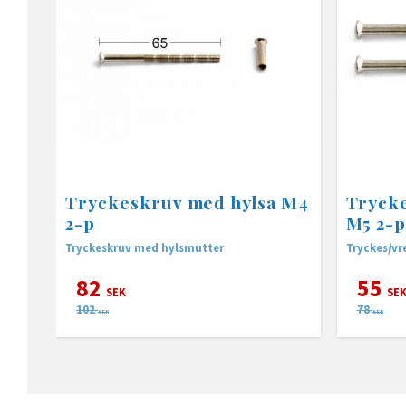
Tryckeskruv med hylsa M4
Tryck
2-p
M5 2-
Tryckeskruv med hylsmutter
Tryckes/vre
82
55
SEK
SE
102
78
SEK
SEK