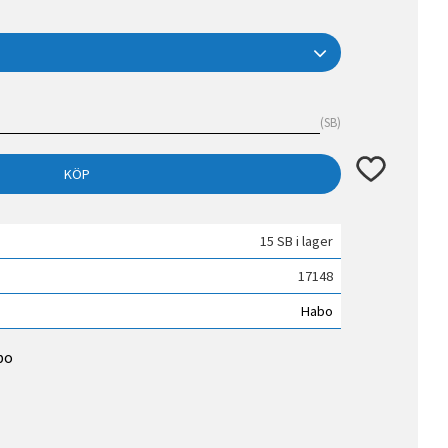
SB
Lägg till i fav
KÖP
15 SB i lager
17148
Habo
bo