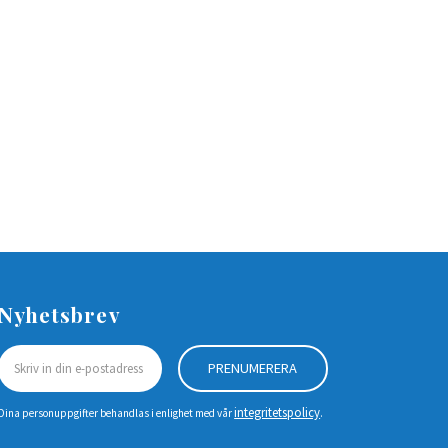
Nyhetsbrev
PRENUMERERA
integritetspolicy
Dina personuppgifter behandlas i enlighet med vår
.