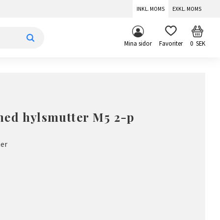
INKL. MOMS
EXKL. MOMS
KUNDV
FAVORITER
Mina sidor
0
SEK
med hylsmutter M5 2-p
er