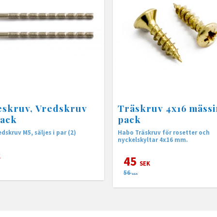
eskruv, Vredskruv
Träskruv 4x16 mässi
pack
pack
dskruv M5, säljes i par (2)
Habo Träskruv för rosetter och
nyckelskyltar 4x16 mm.
K
45
SEK
56
SEK