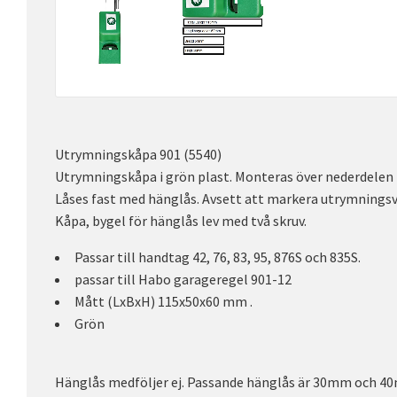
Utrymningskåpa 901 (5540)
Utrymningskåpa i grön plast. Monteras över nederdelen
Låses fast med hänglås. Avsett att markera utrymnings
Kåpa, bygel för hänglås lev med två skruv.
Passar till handtag 42, 76, 83, 95, 876S och 835S.
passar till Habo garageregel 901-12
Mått (LxBxH) 115x50x60 mm .
Grön
Hänglås medföljer ej. Passande hänglås är 30mm och 