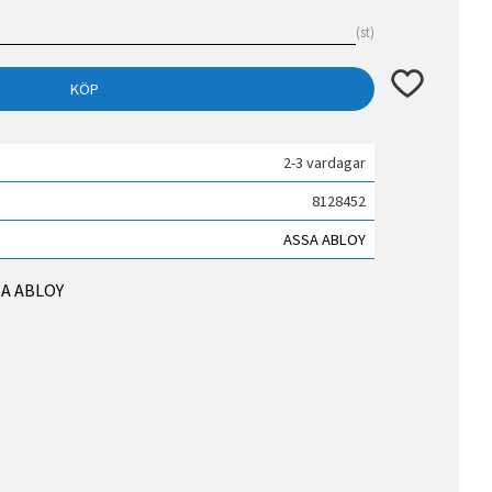
st
Lägg till i fav
KÖP
2-3 vardagar
8128452
ASSA ABLOY
SSA ABLOY