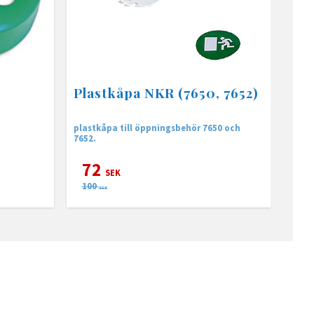
Plastkåpa NKR (7650, 7652)
plastkåpa till öppningsbehör 7650 och
7652.
72
SEK
100
SEK