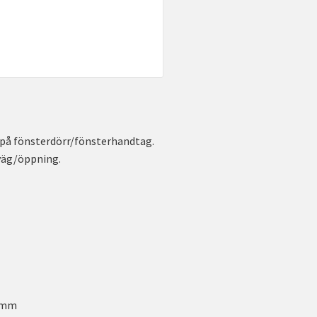
 på fönsterdörr/fönsterhandtag.
väg/öppning.
40mm