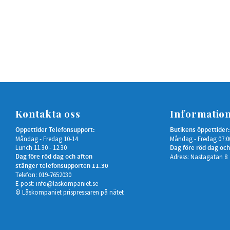
Kontakta oss
Informatio
Öppettider Telefonsupport:
Butikens öppettider:
Måndag - Fredag 10-14
Måndag - Fredag 07:0
Lunch 11.30 - 12.30
Dag före röd dag och
Dag före röd dag och afton
Adress: Nastagatan 8
stänger telefonsupporten 11.30
Telefon: 019-7652030
E-post:
info@laskompaniet.se
© Låskompaniet prispressaren på nätet