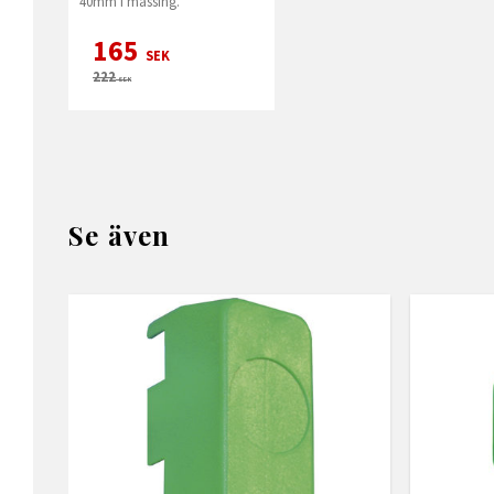
40mm i mässing.
165
SEK
222
SEK
Se även