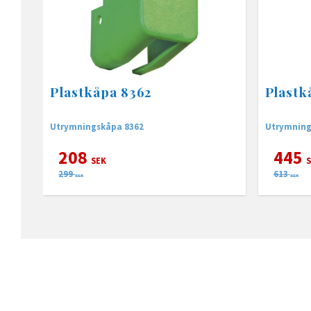
Plastkåpa 8362
Plastk
Utrymningskåpa 8362
Utrymning
208
445
SEK
S
299
613
SEK
SEK