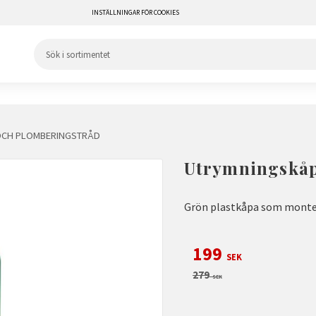
INSTÄLLNINGAR FÖR COOKIES
OCH PLOMBERINGSTRÅD
Utrymningskåp
Grön plastkåpa som monte
Nedsatt pris:
199
SEK
Ordinarie pris:
279
SEK