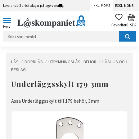
Leverans 1-3 arbetsdagar på lagervaror
INKL. MOMS
EXKL. MOMS
Meny
KUN
FAVORITER
0
SEK
LÅS
DÖRRLÅS
UTRYMNINGSLÅS - BEHÖR
LÅSHUS OCH
BESLAG
Underläggsskylt 179 3mm
Assa Underläggsskylt till 179 behör, 3mm