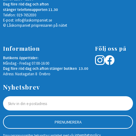
Dag före röd dag och afton
stänger telefonsupporten 11.30
Telefon: 019-7652030
E-post:
info@laskompaniet.se
© Låskompaniet prispressaren på nätet
Information
Följ oss på
Butikens öppettider:
Måndag - Fredag 07:00-16:00
Dag före röd dag och afton stänger butiken 13.00
Adress: Nastagatan 8 Örebro
Nyhetsbrev
PRENUMERERA
integritetspolicy
Dina personuppgifter behandlas i enlighet med vår
.