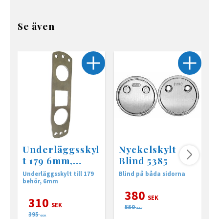
Se även
Underläggsskyl
Nyckelskylt
t 179 6mm,
Blind 5385
aluminium
Underläggsskylt till 179
Blind på båda sidorna
N
behör, 6mm
l
380
SEK
310
SEK
550
SEK
395
SEK