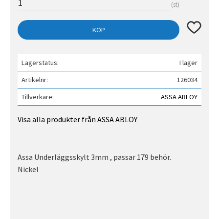
st
Lägg till 
KÖP
Lagerstatus
I lager
Artikelnr
126034
Tillverkare
ASSA ABLOY
Visa alla produkter från ASSA ABLOY
Assa Underläggsskylt 3mm , passar 179 behör.
Nickel