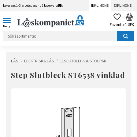
Leverans 1-3 arbetsdagar på lagervaror
INKL. MOMS
EXKL. MOMS
Meny
KUN
FAVORITER
0
SEK
LÅS
ELEKTRISKA LÅS
ELSLUTBLECK & STOLPAR
Step Slutbleck ST6538 vinklad