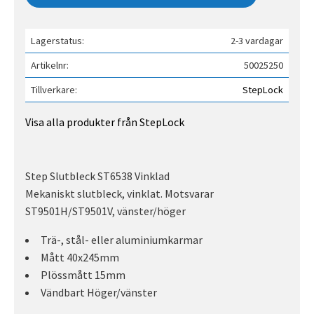
Lagerstatus
2-3 vardagar
Artikelnr
50025250
Tillverkare
StepLock
Visa alla produkter från StepLock
Step Slutbleck ST6538 Vinklad
Mekaniskt slutbleck, vinklat. Motsvarar
ST9501H/ST9501V, vänster/höger
Trä-, stål- eller aluminiumkarmar
Mått 40x245mm
Plössmått 15mm
Vändbart Höger/vänster