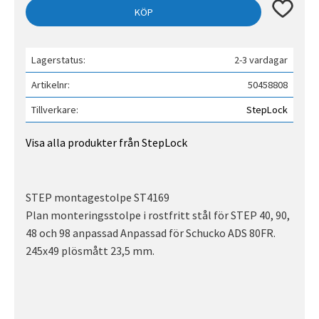
Lägg till 
KÖP
Lagerstatus
2-3 vardagar
Artikelnr
50458808
Tillverkare
StepLock
Visa alla produkter från StepLock
STEP montagestolpe ST4169
Plan monteringsstolpe i rostfritt stål för STEP 40, 90,
48 och 98 anpassad Anpassad för Schucko ADS 80FR.
245x49 plösmått 23,5 mm.