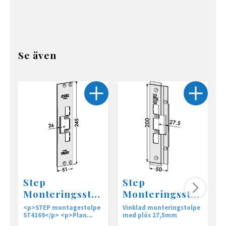
Se även
Step
Step
Monteringsstol
Monteringsstol
pe ST4001-26
pe ST4086
<p>STEP montagestolpe
Vinklad monteringstolpe
V
ST4169</p> <p>Plan
med plös 27,5mm
m
monteringsstolpe i