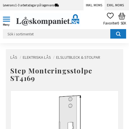
Leverans 1-3 arbetsdagar på lagervaror
INKL. MOMS
EXKL. MOMS
Meny
KUN
FAVORITER
0
SEK
LÅS
ELEKTRISKA LÅS
ELSLUTBLECK & STOLPAR
Step Monteringsstolpe
ST4169