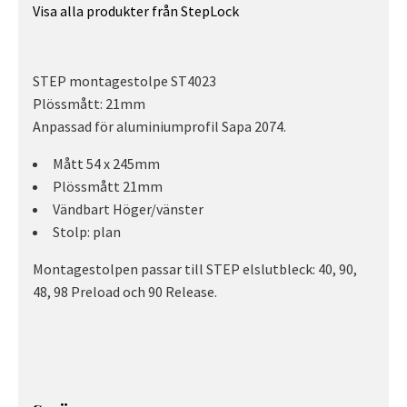
Visa alla produkter från StepLock
STEP montagestolpe ST4023
Plössmått: 21mm
Anpassad för aluminiumprofil Sapa 2074.
Mått 54 x 245mm
Plössmått 21mm
Vändbart Höger/vänster
Stolp: plan
Montagestolpen passar till STEP elslutbleck: 40, 90,
48, 98 Preload och 90 Release.