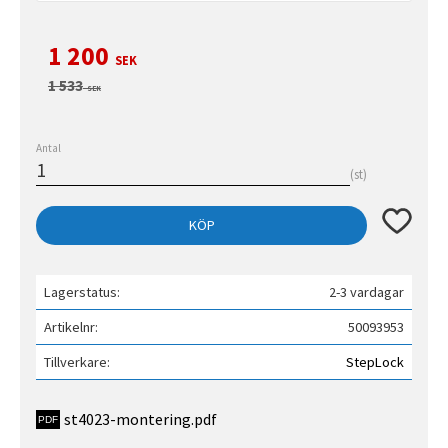
Nedsatt pris:
1 200
SEK
Ordinarie pris:
1 533
SEK
Antal
st
Lägg till 
KÖP
Lagerstatus
2-3 vardagar
Artikelnr
50093953
Tillverkare
StepLock
st4023-montering.pdf