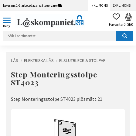
Leverans 1-3 arbetsdagar på lagervaror
INKL. MOMS
EXKL. MOMS
Meny
KUN
FAVORITER
0
SEK
LÅS
ELEKTRISKA LÅS
ELSLUTBLECK & STOLPAR
Step Monteringsstolpe
ST4023
Step Monteringsstolpe ST4023 plösmått 21