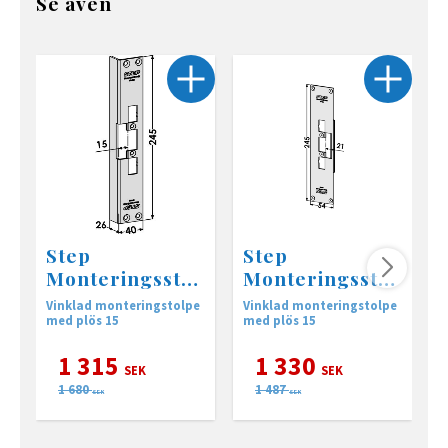
Se även
Step
Step
Monteringsstol
Monteringsstol
pe ST4038
pe ST4084
Vinklad monteringstolpe
Vinklad monteringstolpe
V
med plös 15
med plös 15
m
1 315
1 330
SEK
SEK
1 680
1 487
SEK
SEK