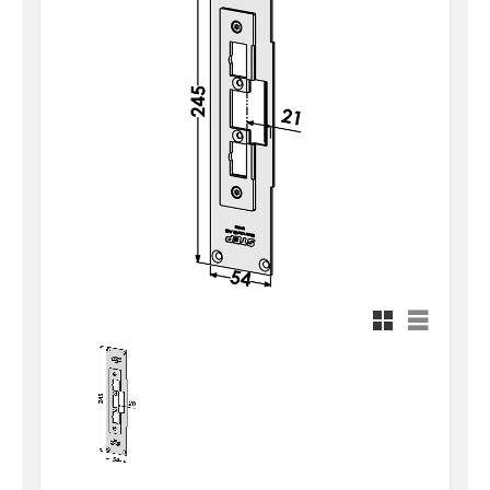
Rutnätsvy
Listvy