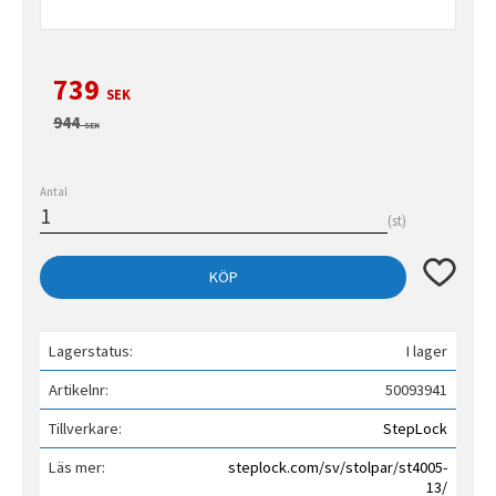
Nedsatt pris:
739
SEK
Ordinarie pris:
944
SEK
Antal
st
Lägg till 
KÖP
Lagerstatus
I lager
Artikelnr
50093941
Tillverkare
StepLock
Läs mer
steplock.com/sv/stolpar/st4005-
13/