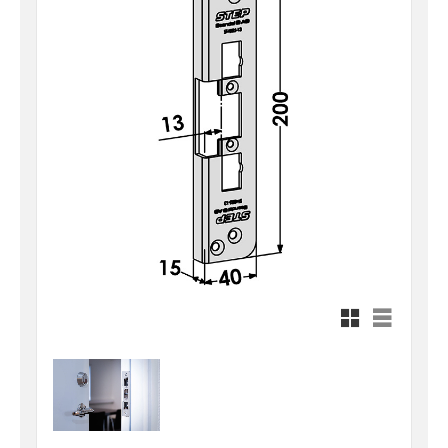
Rutnätsvy
Listvy