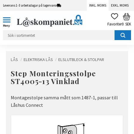
Leverans 1-3 arbetsdagar på lagervaror
INKL. MOMS
EXKL. MOMS
Meny
KUN
FAVORITER
0
SEK
LÅS
ELEKTRISKA LÅS
ELSLUTBLECK & STOLPAR
Step Monteringsstolpe
ST4005-13 Vinklad
Montagestolpe samma mått som 1487-1, passar till
Låshus Connect