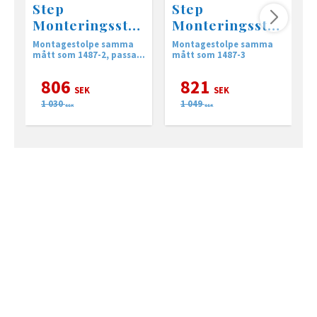
Step
Step
Monteringsstol
Monteringsstol
pe ST4005-15
pe ST4005-20
Montagestolpe samma
Montagestolpe samma
M
Vinklad
Vinklad
mått som 1487-2, passar
mått som 1487-3
m
till Låshus Connect
806
821
SEK
SEK
1 030
1 049
SEK
SEK