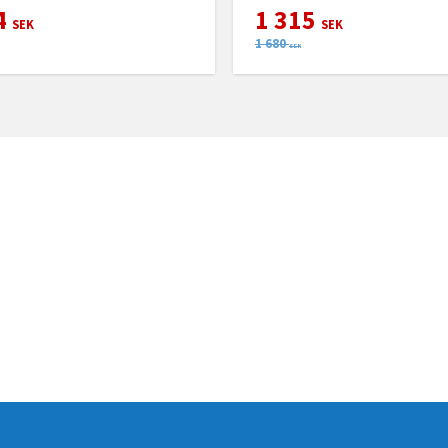
4
1 315
SEK
SEK
1 680
SEK