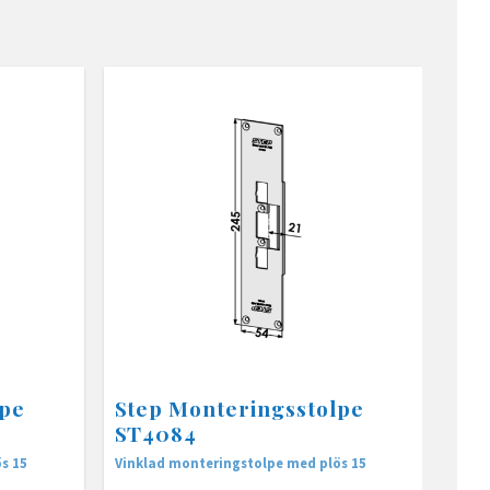
lpe
Step Monteringsstolpe
ST4084
s 15
Vinklad monteringstolpe med plös 15