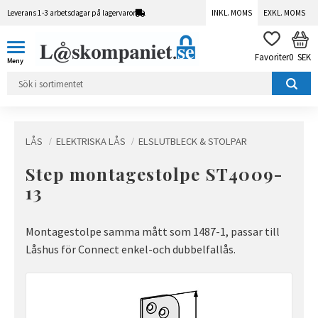
Leverans 1-3 arbetsdagar på lagervaror
INKL. MOMS
EXKL. MOMS
Meny
KUN
FAVORITER
0
SEK
LÅS
ELEKTRISKA LÅS
ELSLUTBLECK & STOLPAR
Step montagestolpe ST4009-
13
Montagestolpe samma mått som 1487-1, passar till
Låshus för Connect enkel-och dubbelfallås.