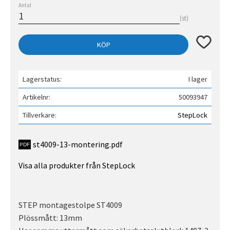
Antal
st
Lägg till 
KÖP
Lagerstatus
I lager
Artikelnr
50093947
Tillverkare
StepLock
st4009-13-montering.pdf
Visa alla produkter från StepLock
STEP montagestolpe ST4009
Plössmått: 13mm