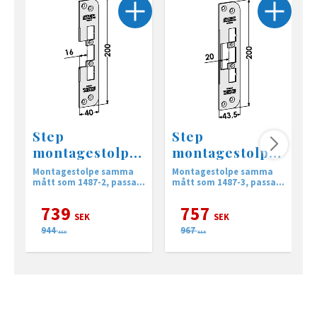
Step
Step
montagestolpe
montagestolpe
ST4009-16
ST4009-20
Montagestolpe samma
Montagestolpe samma
M
mått som 1487-2, passar
mått som 1487-3, passar
m
till Låshus för Connect
till Låshus för Connect
t
enkel-och dubbelfallås.
enkel-och dubbelfallås.
e
739
757
SEK
SEK
944
967
SEK
SEK