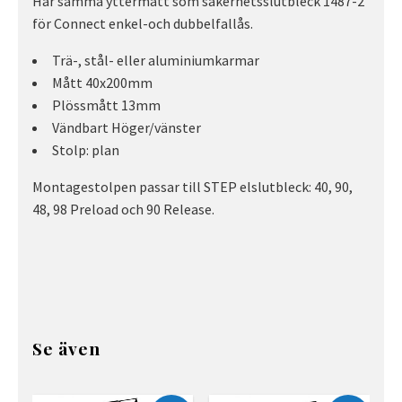
Har samma yttermått som säkerhetsslutbleck 1487-2
för Connect enkel-och dubbelfallås.
Trä-, stål- eller aluminiumkarmar
Mått 40x200mm
Plössmått 13mm
Vändbart Höger/vänster
Stolp: plan
Montagestolpen passar till STEP elslutbleck: 40, 90,
48, 98 Preload och 90 Release.
Se även