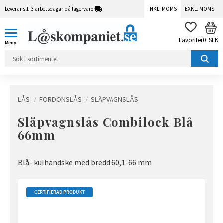
Leverans 1-3 arbetsdagar på lagervaror
INKL. MOMS
EXKL. MOMS
Meny
KUN
FAVORITER
0
SEK
LÅS
FORDONSLÅS
SLÄPVAGNSLÅS
Släpvagnslås Combilock Blå
66mm
Blå- kulhandske med bredd 60,1-66 mm
CERTIFIERAD PRODUKT