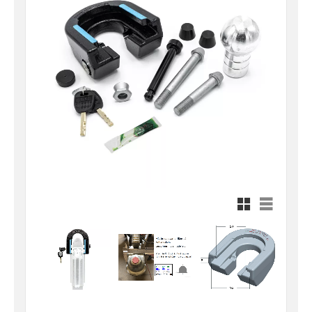
Rutnätsvy
Listvy