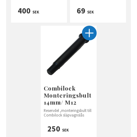
400
69
SEK
SEK
Combilock
Monteringsbult
14mm/ M12
Reservdel ,monteringsbult till
Combilock släpvagnslås
250
SEK