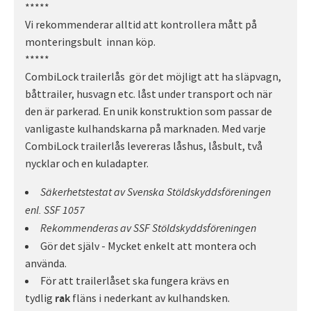
*****
Vi rekommenderar alltid att kontrollera mått på
monteringsbult innan köp.
*****
CombiLock trailerlås gör det möjligt att ha släpvagn,
båttrailer, husvagn etc. låst under transport och när
den är parkerad. En unik konstruktion som passar de
vanligaste kulhandskarna på marknaden. Med varje
CombiLock trailerlås levereras låshus, låsbult, två
nycklar och en kuladapter.
Säkerhetstestat av Svenska Stöldskyddsföreningen
enl. SSF 1057
Rekommenderas av SSF Stöldskyddsföreningen
Gör det själv - Mycket enkelt att montera och
använda.
För att trailerlåset ska fungera krävs en
tydlig
fläns i nederkant av kulhandsken.
rak