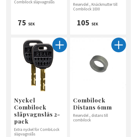
Combilock släpvagnslås
Reservdel , Knäckmutter till
Combilock 1030
75
105
SEK
SEK
Nyckel
Combilock
Combilock
Distans 6mm
släpvagnslås 2-
Reservdel , distans till
pack
combilock
Extra nyckel för CombiLock
släpvagnslås