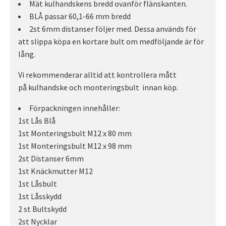
Mät kulhandskens bredd ovanför flänskanten.
BLÅ passar 60,1-66 mm bredd
2st 6mm distanser följer med. Dessa används för
att slippa köpa en kortare bult om medföljande är för
lång.
Vi rekommenderar alltid att kontrollera mått
på kulhandske och monteringsbult innan köp.
Förpackningen innehåller:
1st Lås Blå
1st Monteringsbult M12 x 80 mm
1st Monteringsbult M12 x 98 mm
2st Distanser 6mm
1st Knäckmutter M12
1st Låsbult
1st Låsskydd
2 st Bultskydd
2st Nycklar