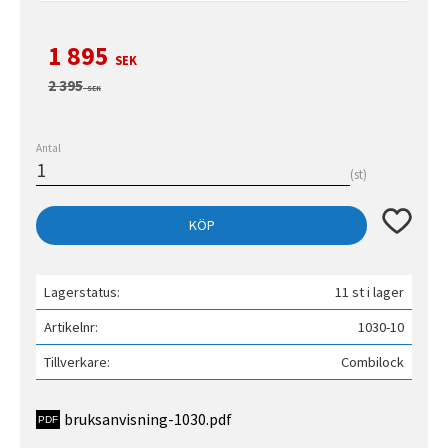
Nedsatt pris:
1 895
SEK
Ordinarie pris:
2 395
SEK
Antal
st
Lägg till 
KÖP
Lagerstatus
11 st i lager
Artikelnr
1030-10
Tillverkare
Combilock
bruksanvisning-1030.pdf