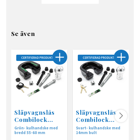
Se även
CERTIFIERAD PRODUKT
CERTIFIERAD PRODUKT
Släpvagnslås
Släpvagnslås
Combilock
Combilock
Grön 60mm
Svart 77,5mm
Grön- kulhandske med
Svart- kulhandske med
G
M14
bredd 55-60 mm
14mm bult
s
k