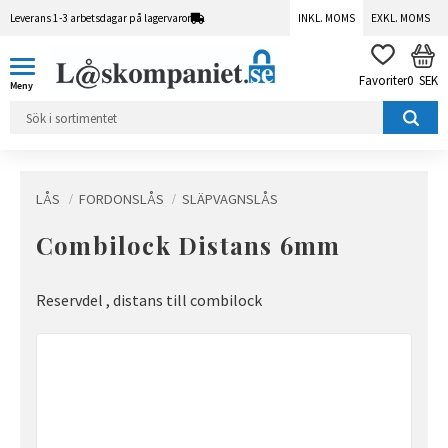
Leverans 1-3 arbetsdagar på lagervaror
INKL. MOMS
EXKL. MOMS
Meny
KUN
FAVORITER
0
SEK
LÅS
FORDONSLÅS
SLÄPVAGNSLÅS
Combilock Distans 6mm
Reservdel , distans till combilock