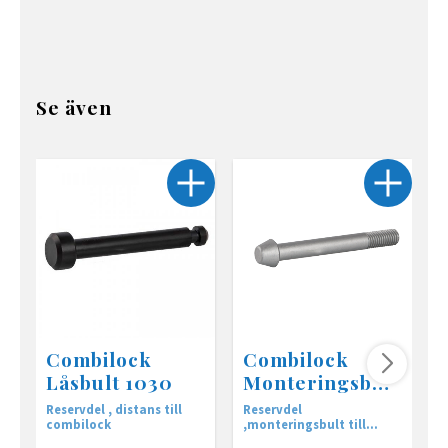
Se även
Combilock
Combilock
Låsbult 1030
Monteringsbult
12mm / M12
Reservdel , distans till
Reservdel
R
combilock
,monteringsbult till
,
Combilock släpvagnslås
C