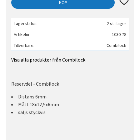
Lägg till 
KÖP
Lagerstatus
2 st i lager
Artikelnr
1030-78
Tillverkare
Combilock
Visa alla produkter från Combilock
Reservdel - Combilock
Distans 6mm
Mått 18x12,5x6mm
säljs styckvis