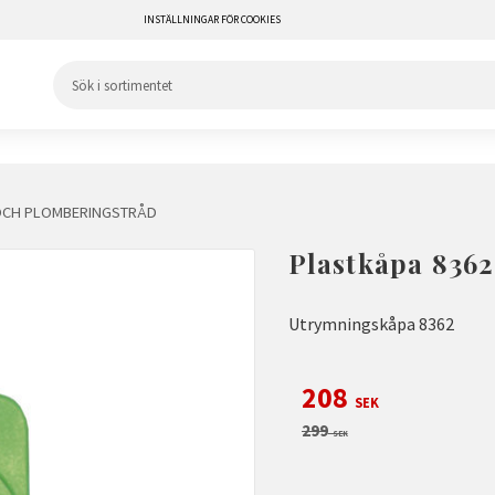
INSTÄLLNINGAR FÖR COOKIES
OCH PLOMBERINGSTRÅD
Plastkåpa 8362
Utrymningskåpa 8362
Nedsatt pris:
208
SEK
Ordinarie pris:
299
SEK