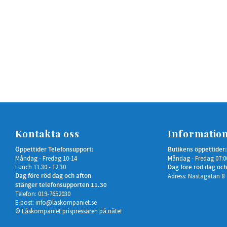
Kontakta oss
Informatio
Öppettider Telefonsupport:
Butikens öppettider:
Måndag - Fredag 10-14
Måndag - Fredag 07:0
Lunch 11.30 - 12.30
Dag före röd dag och
Dag före röd dag och afton
Adress: Nastagatan 8
stänger telefonsupporten 11.30
Telefon: 019-7652030
E-post:
info@laskompaniet.se
© Låskompaniet prispressaren på nätet