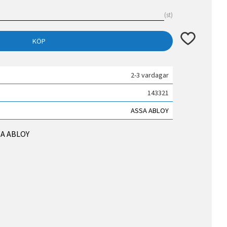
st
Lägg till i fav
KÖP
2-3 vardagar
143321
ASSA ABLOY
SSA ABLOY