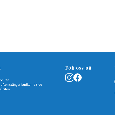
n
Följ oss på
0-16:00
 afton stänger butiken 13.00
 Örebro