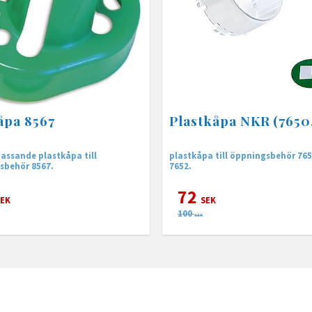
åpa 8567
Plastkåpa NKR (7650,
ssande plastkåpa till
plastkåpa till öppningsbehör 76
sbehör 8567.
7652.
72
EK
SEK
100
SEK