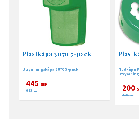
Plastkåpa 3070 5-pack
Plastk
Utrymningskåpa 3070 5-pack
Nödkåpa Pa
utrymning
445
SEK
200
S
613
SEK
284
SEK