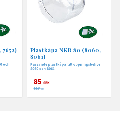
 7652)
Plastkåpa NKR 80 (8060,
8061)
50 och
Passande plastkåpa till öppningsbehör
8060 och 8061
85
SEK
117
SEK