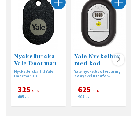
Nyckelbricka
Yale Nyckelbox
Yale Doorman
med kod
L3
Nyckelbricka till Yale
Yale nyckelbox förvaring
Y
Doorman L3
av nyckel utanför
k
hemmet
n
325
625
SEK
SEK
405
905
SEK
SEK