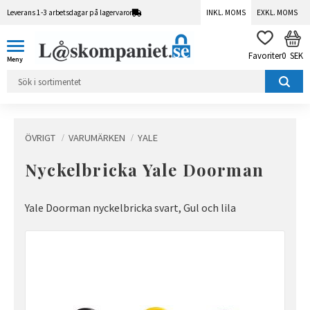
Leverans 1-3 arbetsdagar på lagervaror
INKL. MOMS
EXKL. MOMS
Meny
KUN
FAVORITER
0
SEK
ÖVRIGT
VARUMÄRKEN
YALE
Nyckelbricka Yale Doorman
Yale Doorman nyckelbricka svart, Gul och lila