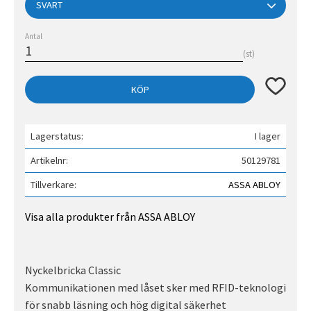
Antal
st
Lägg till 
KÖP
Lagerstatus
I lager
Artikelnr
50129781
Tillverkare
ASSA ABLOY
Visa alla produkter från ASSA ABLOY
Nyckelbricka Classic
Kommunikationen med låset sker med RFID-teknologi
för snabb läsning och hög digital säkerhet