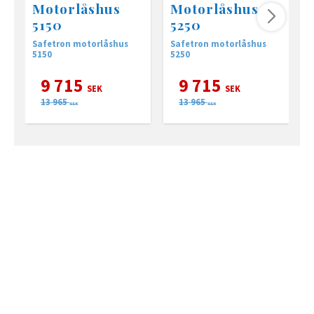
Motorlåshus
Motorlåshus
5150
5250
Safetron motorlåshus
Safetron motorlåshus
M
5150
5250
k
s
k
9 715
9 715
s
SEK
SEK
a
13 965
13 965
s
SEK
SEK