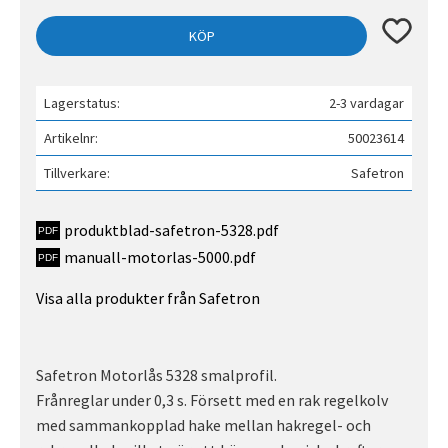
Lägg till 
KÖP
Lagerstatus
2-3 vardagar
Artikelnr
50023614
Tillverkare
Safetron
produktblad-safetron-5328.pdf
manuall-motorlas-5000.pdf
Visa alla produkter från Safetron
Safetron Motorlås 5328 smalprofil.
Frånreglar under 0,3 s. Försett med en rak regelkolv
med sammankopplad hake mellan hakregel- och