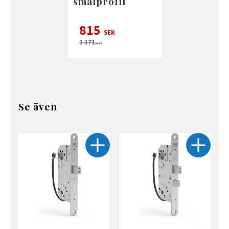
smalprofil
815
SEK
1 171
SEK
Se även