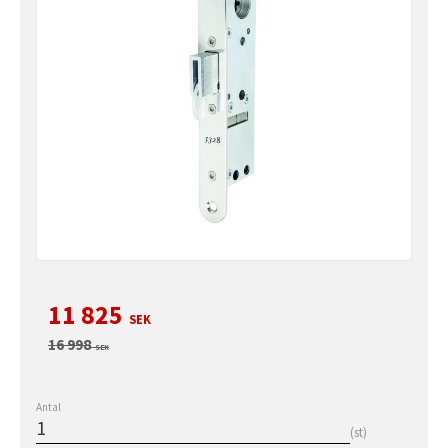
Nedsatt pris:
11 825
SEK
Ordinarie pris:
16 998
SEK
Antal
st