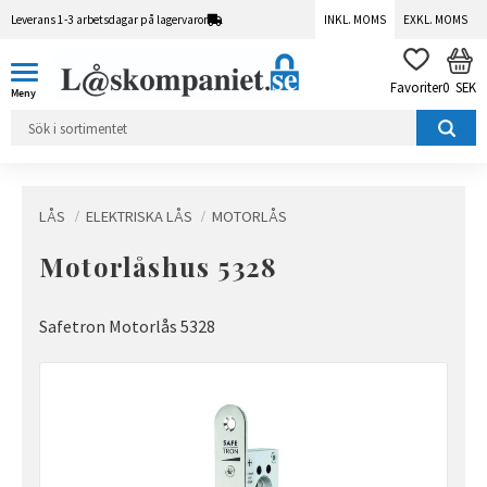
Leverans 1-3 arbetsdagar på lagervaror
INKL. MOMS
EXKL. MOMS
Meny
KUN
FAVORITER
0
SEK
LÅS
ELEKTRISKA LÅS
MOTORLÅS
Motorlåshus 5328
Safetron Motorlås 5328