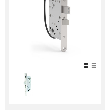
Rutnätsvy
Listvy