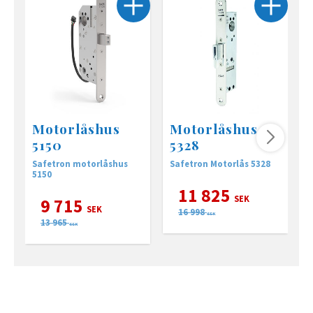
Motorlåshus
Motorlåshus
5150
5328
Safetron motorlåshus
Safetron Motorlås 5328
M
5150
k
s
11 825
k
SEK
9 715
s
SEK
16 998
a
SEK
13 965
s
SEK