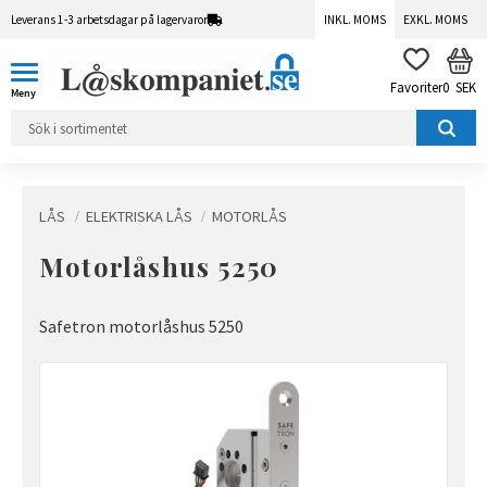
Leverans 1-3 arbetsdagar på lagervaror
INKL. MOMS
EXKL. MOMS
Meny
KUN
FAVORITER
0
SEK
LÅS
ELEKTRISKA LÅS
MOTORLÅS
Motorlåshus 5250
Safetron motorlåshus 5250