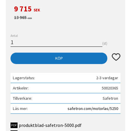
Nedsatt pris:
9 715
SEK
Ordinarie pris:
13 965
SEK
Antal
st
Lägg till 
KÖP
Lagerstatus
2-3 vardagar
Artikelnr
50020365
Tillverkare
Safetron
Läs mer
safetron.com/motorlas/5250
produktblad-safetron-5000.pdf