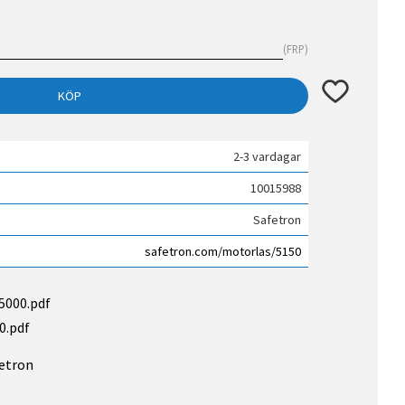
FRP
Lägg till i fav
KÖP
2-3 vardagar
10015988
Safetron
safetron.com/motorlas/5150
5000.pdf
0.pdf
fetron