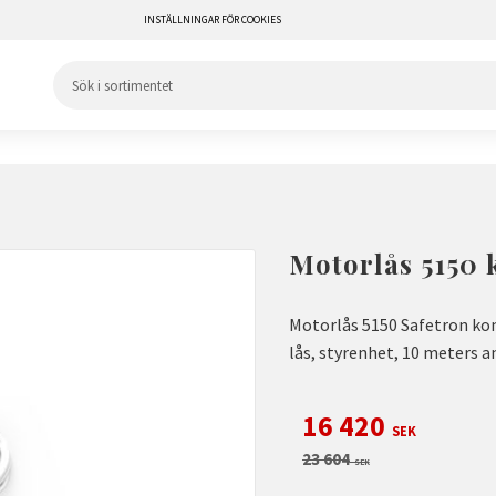
INSTÄLLNINGAR FÖR COOKIES
Motorlås 5150 
Motorlås 5150 Safetron kom
lås, styrenhet, 10 meters
Nedsatt pris:
16 420
SEK
Ordinarie pris:
23 604
SEK