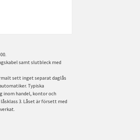
000.
ingskabel samt slutbleck med
rmalt sett inget separat daglås
rautomatiker. Typiska
g inom handel, kontor och
låsklass 3. Låset är försett med
verkat.