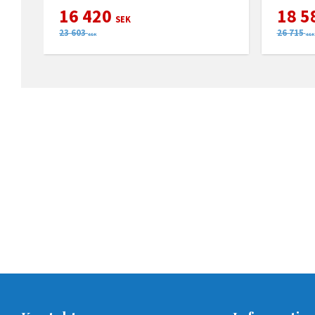
16 420
18 5
SEK
23 603
26 715
SEK
SEK