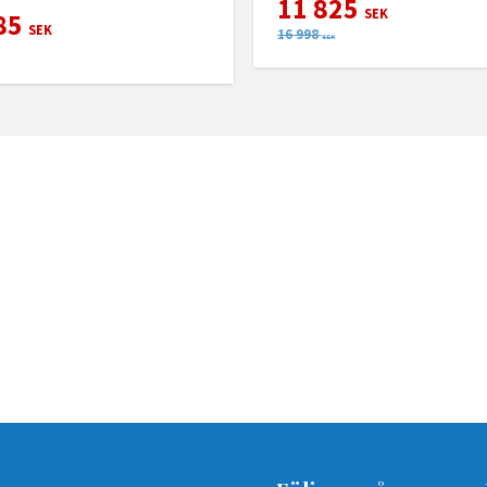
11 825
SEK
85
SEK
16 998
SEK