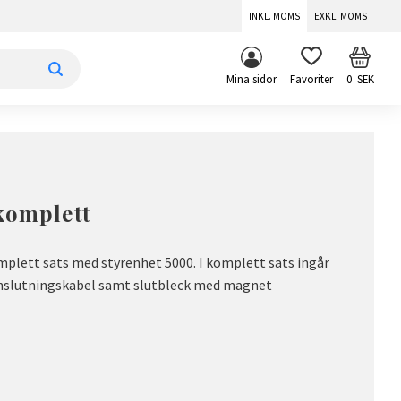
INKL. MOMS
EXKL. MOMS
KUNDV
FAVORITER
Mina sidor
0
SEK
komplett
plett sats med styrenhet 5000. I komplett sats ingår
 anslutningskabel samt slutbleck med magnet