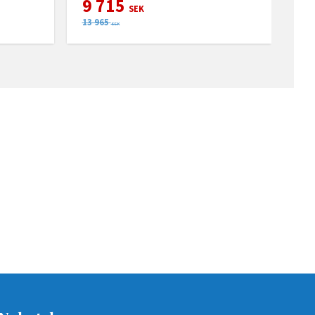
9 715
SEK
13 965
SEK