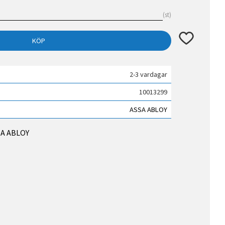
st
Lägg till i fav
KÖP
2-3 vardagar
10013299
ASSA ABLOY
SSA ABLOY