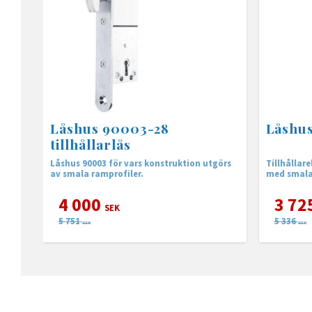
Låshus 90003-28
Låshus 
tillhållarlås
Låshus 90003 för vars konstruktion utgörs
Tillhållar
av smala ramprofiler.
med smala
4 000
3 72
SEK
5 751
5 336
SEK
SEK