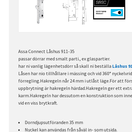
Assa Connect Låshus 911-35
passar dörrar med smalt parti., ex glaspartier.
har ni vanlig lägenhetsdörr så skall ni beställa
Låshus 9
Låsen har nio tillhållare i mässing och vid 360° nyckelvr
förregling.Hakregeln når 24 mm i utlåst läge.För att f
uppbrytning är hakregeln härdad.Hakregeln ger ett extr
karm.Hakregeln har dessutom en konstruktion som innebä
vid en viss brytkraft.
Dorndjupsutföranden 35 mm
Nyckel kan användas från såväl in- som utsida.