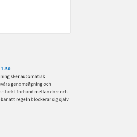
11-50
.
idning sker automatisk
örsvåra genomsågning och
a starkt förband mellan dörr och
r att regeln blockerar sig själv