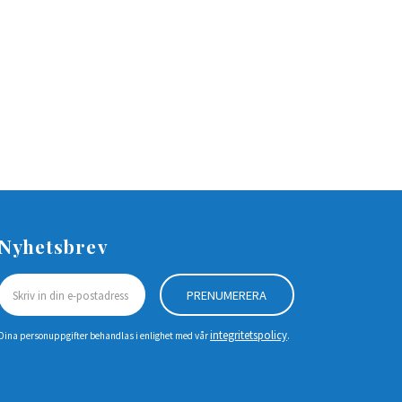
Nyhetsbrev
PRENUMERERA
integritetspolicy
Dina personuppgifter behandlas i enlighet med vår
.