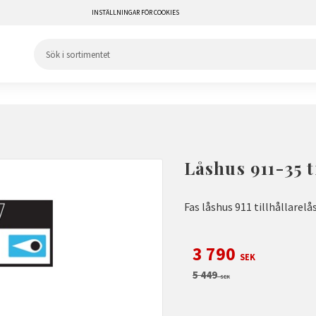
INSTÄLLNINGAR FÖR COOKIES
Låshus 911-35 t
Fas låshus 911 tillhållarelå
Nedsatt pris:
3 790
SEK
Ordinarie pris:
5 449
SEK