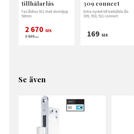
tillhålarlås
309 connect
Fas låshus 911 med dorndjup
Extra nyckel till beställda lås
50mm
309, 910, 911 connect.
2 670
SEK
169
SEK
3 839
SEK
Se även