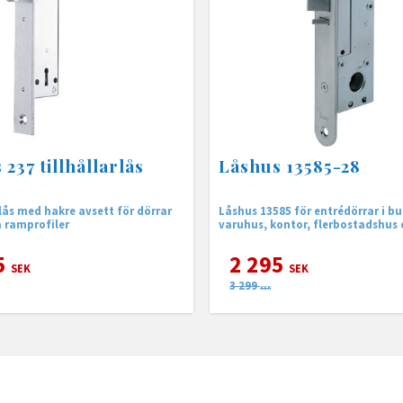
237 tillhållarlås
Låshus 13585-28
elås med hakre avsett för dörrar
Låshus 13585 för entrédörrar i bu
 ramprofiler
varuhus, kontor, flerbostadshus 
5
2 295
SEK
SEK
3 299
SEK