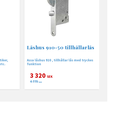
Låshus 910-50 tillhållarlås
tiker,
Assa låshus 910 , tillhållar lås med tryckes
etc.
funktion
3 320
SEK
4 775
SEK