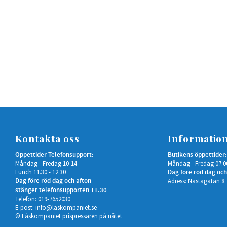
Kontakta oss
Informatio
Öppettider Telefonsupport:
Butikens öppettider:
Måndag - Fredag 10-14
Måndag - Fredag 07:0
Lunch 11.30 - 12.30
Dag före röd dag och
Dag före röd dag och afton
Adress: Nastagatan 8
stänger telefonsupporten 11.30
Telefon: 019-7652030
E-post:
info@laskompaniet.se
© Låskompaniet prispressaren på nätet