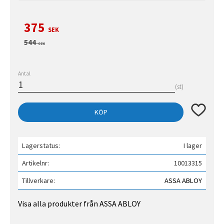
Nedsatt pris:
375
SEK
Ordinarie pris:
544
SEK
Antal
st
Lägg till 
KÖP
Lagerstatus
I lager
Artikelnr
10013315
Tillverkare
ASSA ABLOY
Visa alla produkter från ASSA ABLOY