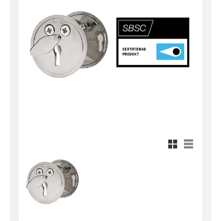
Rutnätsvy
Listvy