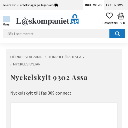
Leverans 1-3 arbetsdagar på lagervaror
INKL. MOMS
EXKL. MOMS
Meny
KUN
FAVORITER
0
SEK
DÖRRBESLAGNING
DÖRRBEHÖR BESLAG
NYCKELSKYLTAR
Nyckelskylt 9302 Assa
Nyckelskylt till fas 309 connect