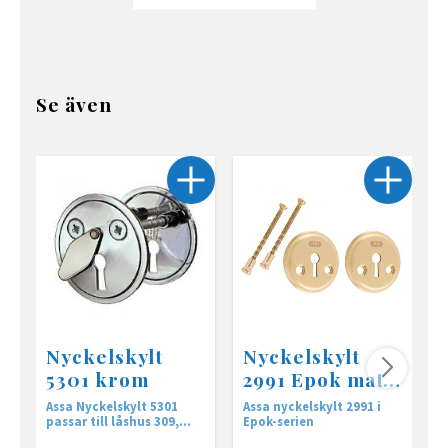
Se även
Nyckelskylt
Nyckelskylt
5301 krom
2991 Epok matt
mäss
Assa Nyckelskylt 5301
Assa nyckelskylt 2991 i
A
passar till låshus 309,
Epok-serien
90001 och 90002