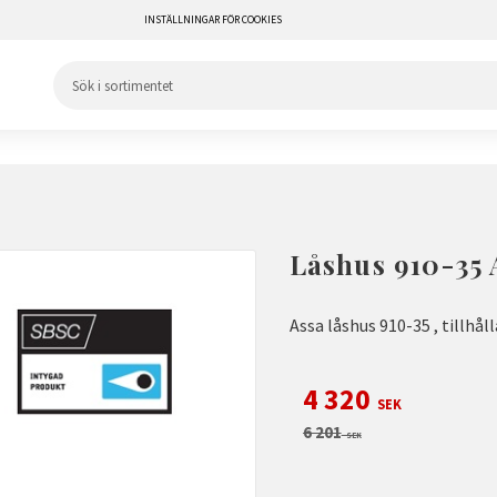
INSTÄLLNINGAR FÖR COOKIES
Låshus 910-35 A
Assa låshus 910-35 , tillhål
Nedsatt pris:
4 320
SEK
Ordinarie pris:
6 201
SEK