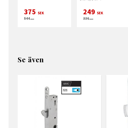
375
249
SEK
SEK
544
336
SEK
SEK
Se även