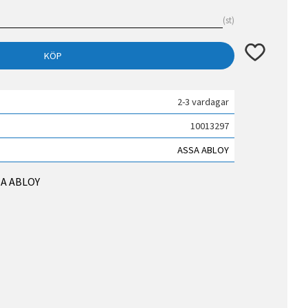
st
Lägg till i fav
KÖP
2-3 vardagar
10013297
ASSA ABLOY
SSA ABLOY