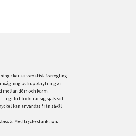
idning sker automatisk förregling.
nomsågning och uppbrytning är
d mellan dörr och karm.
regeln blockerar sig själv vid
 nyckel kan användas från såväl
klass 3. Med tryckesfunktion.