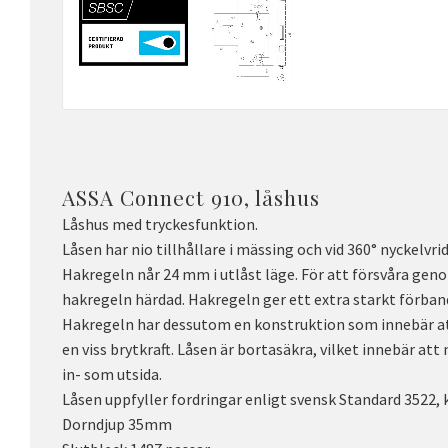
ASSA Connect 910, låshus
Låshus med tryckesfunktion.
Låsen har nio tillhållare i mässing och vid 360° nyckelvr
Hakregeln når 24 mm i utlåst läge. För att försvåra ge
hakregeln härdad. Hakregeln ger ett extra starkt förban
Hakregeln har dessutom en konstruktion som innebär att 
en viss brytkraft. Låsen är bortasäkra, vilket innebär att
in- som utsida.
Låsen uppfyller fordringar enligt svensk Standard 3522, 
Dorndjup 35mm