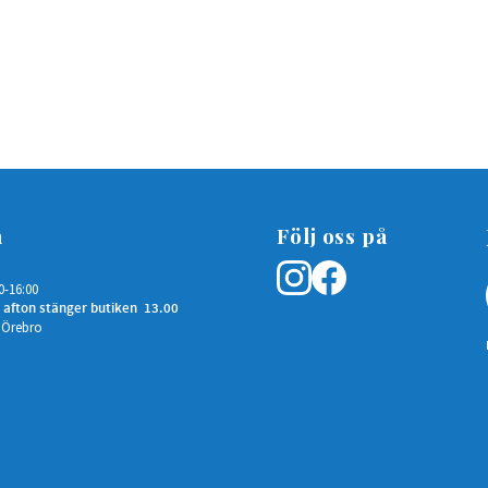
n
Följ oss på
0-16:00
 afton stänger butiken 13.00
 Örebro