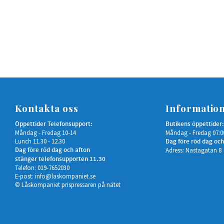
Kontakta oss
Informatio
Öppettider Telefonsupport:
Butikens öppettider:
Måndag - Fredag 10-14
Måndag - Fredag 07:0
Lunch 11.30 - 12.30
Dag före röd dag och
Dag före röd dag och afton
Adress: Nastagatan 8
stänger telefonsupporten 11.30
Telefon: 019-7652030
E-post:
info@laskompaniet.se
© Låskompaniet prispressaren på nätet