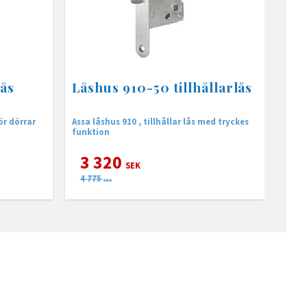
lås
Låshus 910-50 tillhållarlås
ör dörrar
Assa låshus 910 , tillhållar lås med tryckes
funktion
3 320
SEK
4 775
SEK