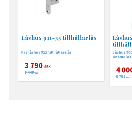
Låshus 911-35 tillhållarlås
Låshu
tillhål
Fas låshus 911 tillhållarelås
Låshus 900
av smala r
3 790
SEK
4 00
5 449
SEK
5 751
SEK