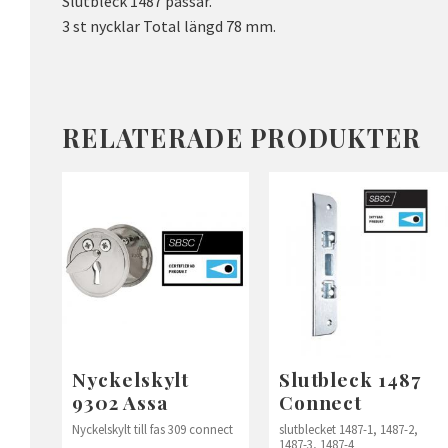
Slutbleck 1487 passar.
3 st nycklar Total längd 78 mm.
RELATERADE PRODUKTER
Nyckelskylt
Slutbleck 1487
9302 Assa
Connect
Nyckelskylt till fas 309 connect
slutblecket 1487-1, 1487-2,
1487-3, 1487-4