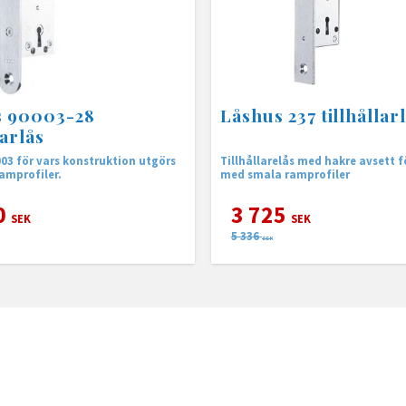
s 90003-28
Låshus 237 tillhållar
larlås
03 för vars konstruktion utgörs
Tillhållarelås med hakre avsett f
amprofiler.
med smala ramprofiler
0
3 725
SEK
SEK
5 336
SEK