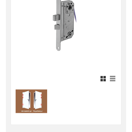
Rutnätsvy
Listvy