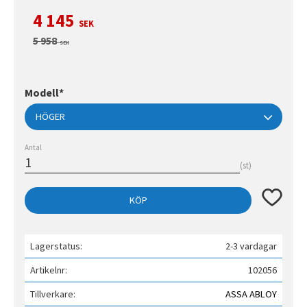
Nedsatt pris:
4 145
SEK
Ordinarie pris:
5 958
SEK
Modell*
Antal
st
Lägg till 
KÖP
Lagerstatus
2-3 vardagar
Artikelnr
102056
Tillverkare
ASSA ABLOY