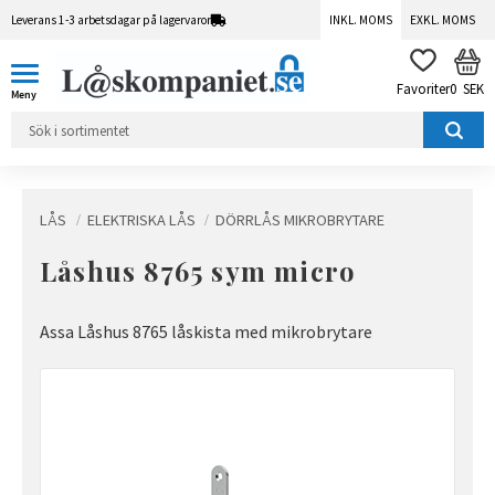
Leverans 1-3 arbetsdagar på lagervaror
INKL. MOMS
EXKL. MOMS
Meny
KUN
FAVORITER
0
SEK
LÅS
ELEKTRISKA LÅS
DÖRRLÅS MIKROBRYTARE
Låshus 8765 sym micro
Assa Låshus 8765 låskista med mikrobrytare