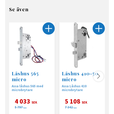
Se även
Låshus 565
Låshus 410-50
micro
micro
Assa låshus 565 med
Assa Låshus 410
A
microbrytare
microbrytare
T
4 033
5 108
SEK
SEK
5 797
7 342
SEK
SEK