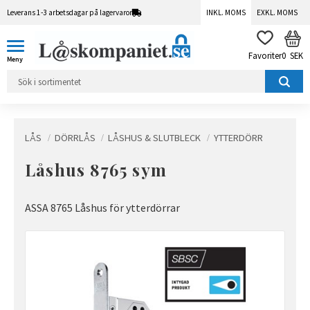
Leverans 1-3 arbetsdagar på lagervaror
INKL. MOMS
EXKL. MOMS
Meny
KUN
FAVORITER
0
SEK
LÅS
DÖRRLÅS
LÅSHUS & SLUTBLECK
YTTERDÖRR
Låshus 8765 sym
ASSA 8765 Låshus för ytterdörrar