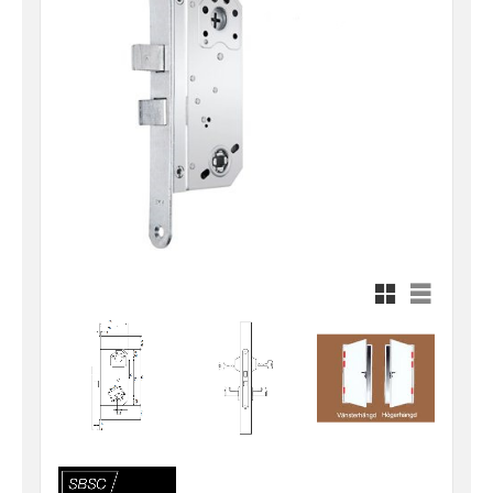
Rutnätsvy
Listvy