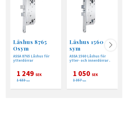
Låshus 8765
Låshus 1560
Osym
sym
ASSA 8765 Låshus för
ASSA 1560 Låshus för
A
ytterdörrar
ytter- och innerdörrar .
o
1 249
1 050
SEK
SEK
1 633
1 357
SEK
SEK