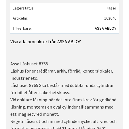
Lagerstatus
I lager
Artikelnr
102040
Tillverkare
ASSA ABLOY
Visa alla produkter från ASSA ABLOY
Assa Låshuset 8765
Låshus för entrédörrar, arkiv, förråd, kontorslokaler,
industrier etc.
Låshuset 8765 Ska beslås med dubbla runda cylindrar
för bibehållen säkerhetsklass.
Vid enklare låsning när det inte finns krav för godkänd
låsning. monteras en oval cylinder tillsammans med
ett magnetvred monett.
Regeln låses ut och in med cylindernyckel alt. vred och
förreglas automatiskt vid 21 mm utlåsning. 360°