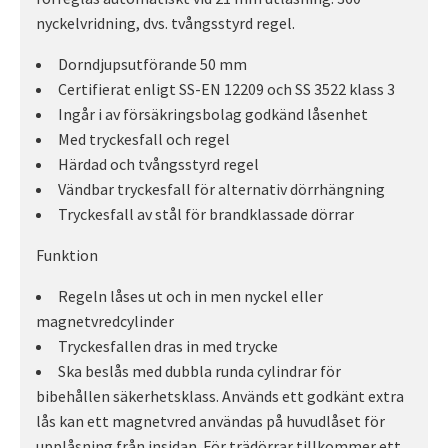
nyckelvridning, dvs. tvångsstyrd regel.
Dorndjupsutförande 50 mm
Certifierat enligt SS-EN 12209 och SS 3522 klass 3
Ingår i av försäkringsbolag godkänd låsenhet
Med tryckesfall och regel
Härdad och tvångsstyrd regel
Vändbar tryckesfall för alternativ dörrhängning
Tryckesfall av stål för brandklassade dörrar
Funktion
Regeln låses ut och in men nyckel eller
magnetvredcylinder
Tryckesfallen dras in med trycke
Ska beslås med dubbla runda cylindrar för
bibehållen säkerhetsklass. Används ett godkänt extra
lås kan ett magnetvred användas på huvudlåset för
upplåsning från insidan. För trädörrar tillkommer ett