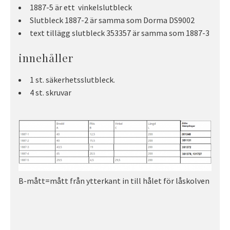
1887-5 är ett vinkelslutbleck
Slutbleck 1887-2 är samma som Dorma DS9002
text tillägg slutbleck 353357 är samma som 1887-3
innehåller
1 st. säkerhetsslutbleck.
4 st. skruvar
B-mått=mått från ytterkant in till hålet för låskolven