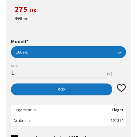
Nedsatt pris:
275
SEK
Ordinarie pris:
408
SEK
Modell*
Antal
st
Lägg till 
KÖP
Lagerstatus
I lager
Artikelnr
121312