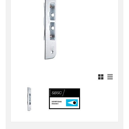
Rutnätsvy
Listvy