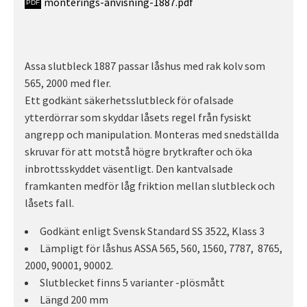
monterings-anvisning-1887.pdf
Assa slutbleck 1887 passar låshus med rak kolv som
565, 2000 med fler.
Ett godkänt säkerhetsslutbleck för ofalsade
ytterdörrar som skyddar låsets regel från fysiskt
angrepp och manipulation. Monteras med snedställda
skruvar för att motstå högre brytkrafter och öka
inbrottsskyddet väsentligt. Den kantvalsade
framkanten medför låg friktion mellan slutbleck och
låsets fall.
Godkänt enligt Svensk Standard SS 3522, Klass 3
Lämpligt för låshus ASSA 565, 560, 1560, 7787, 8765,
2000, 90001, 90002.
Slutblecket finns 5 varianter -plösmått
Längd 200 mm