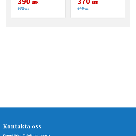
390
370
SEK
SEK
572
540
SEK
SEK
Kontakta oss
Öppettider Telefonsupport: