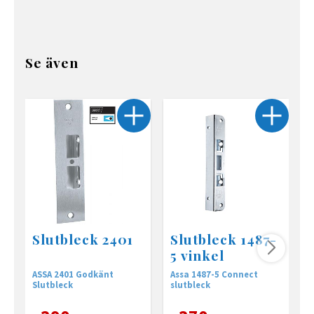
Se även
Slutbleck 2401
Slutbleck 1487-
5 vinkel
ASSA 2401 Godkänt
Assa 1487-5 Connect
s
Slutbleck
slutbleck
2