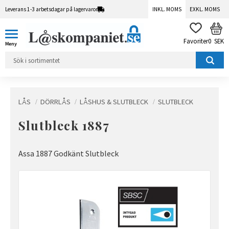
Leverans 1-3 arbetsdagar på lagervaror
INKL. MOMS
EXKL. MOMS
Meny
KUN
FAVORITER
0
SEK
LÅS
DÖRRLÅS
LÅSHUS & SLUTBLECK
SLUTBLECK
Slutbleck 1887
Assa 1887 Godkänt Slutbleck