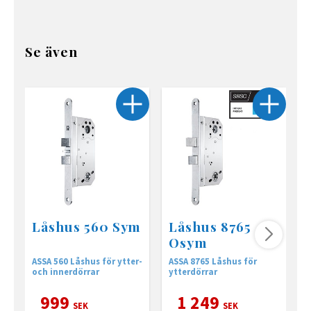
Se även
Låshus 560 Sym
Låshus 8765
Osym
ASSA 560 Låshus för ytter-
ASSA 8765 Låshus för
L
och innerdörrar
ytterdörrar
i
t
999
1 249
SEK
SEK