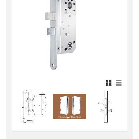
Rutnätsvy
Listvy