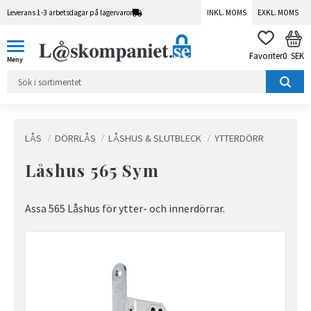
Leverans 1-3 arbetsdagar på lagervaror
INKL. MOMS
EXKL. MOMS
Meny
KUN
FAVORITER
0
SEK
LÅS
DÖRRLÅS
LÅSHUS & SLUTBLECK
YTTERDÖRR
Låshus 565 Sym
Assa 565 Låshus för ytter- och innerdörrar.