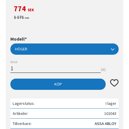
Nedsatt pris:
774
SEK
Ordinarie pris:
1 171
SEK
Modell*
Antal
st
Lägg till 
KÖP
Lagerstatus
I lager
Artikelnr
102043
Tillverkare
ASSA ABLOY