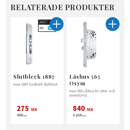
RELATERADE PRODUKTER
Slutbleck 1887
Låshus 565
Osym
Assa 1887 Godkänt Slutbleck
Assa 565 Låshus för ytter- och
innerdörrar.
275
840
SEK
SEK
408
1 210
SEK
SEK