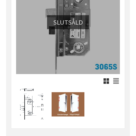
SLUTSÅLD
Rutnätsvy
Listvy