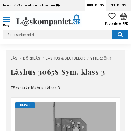
Leverans 1-3 arbetsdagar på lagervaror
INKL. MOMS
EXKL. MOMS
Meny
KUN
FAVORITER
0
SEK
LÅS
DÖRRLÅS
LÅSHUS & SLUTBLECK
YTTERDÖRR
Låshus 3065S Sym, klass 3
Förstärkt låshus i klass 3
KLASS 3