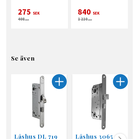
275
840
SEK
SEK
408
1 210
SEK
SEK
Se även
Låshus DL 719
Låshus 3065