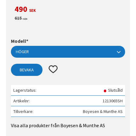
Nedsatt pris:
490
SEK
Ordinarie pris:
615
SEK
Modell*
Lägg till i favoriter
BEVAKA
Lagerstatus
Slutsåld
Artikelnr
1213065SH
Tillverkare
Boyesen & Munthe AS
Visa alla produkter från Boyesen & Munthe AS