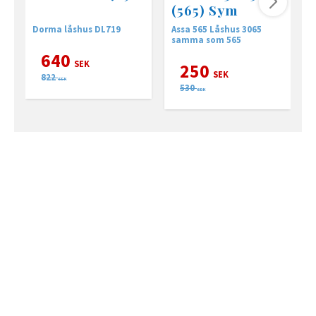
(565) Sym
Dorma låshus DL719
Assa 565 Låshus 3065
A
samma som 565
(
640
SEK
250
SEK
822
SEK
530
SEK