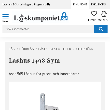
Leverans 1-3 arbetsdagar på lagervaror
INKL. MOMS
EXKL. MOMS
Meny
KUN
FAVORITER
0
SEK
LÅS
DÖRRLÅS
LÅSHUS & SLUTBLECK
YTTERDÖRR
Låshus 1498 Sym
Assa 565 Låshus för ytter- och innerdörrar.