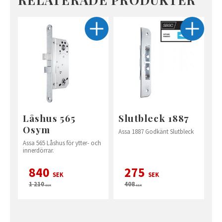
Låshus 565
Slutbleck 1887
Osym
Assa 1887 Godkänt Slutbleck
Assa 565 Låshus för ytter- och
innerdörrar.
840
275
SEK
SEK
1 210
408
SEK
SEK