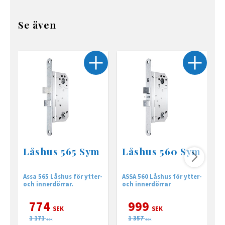
Se även
Låshus 565 Sym
Låshus 560 Sym
Assa 565 Låshus för ytter-
ASSA 560 Låshus för ytter-
A
och innerdörrar.
och innerdörrar
y
774
999
SEK
SEK
1 171
1 357
SEK
SEK