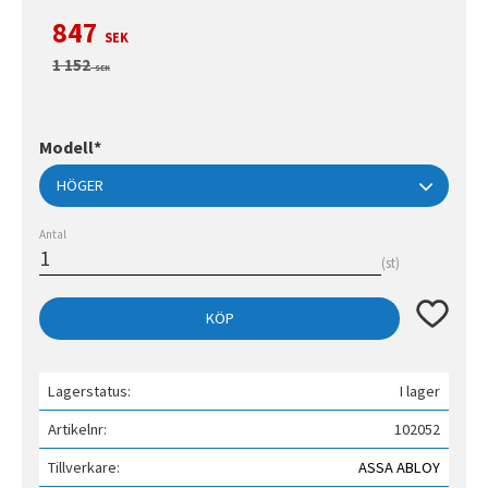
Nedsatt pris:
847
SEK
Ordinarie pris:
1 152
SEK
Modell*
Antal
st
Lägg till 
KÖP
Lagerstatus
I lager
Artikelnr
102052
Tillverkare
ASSA ABLOY