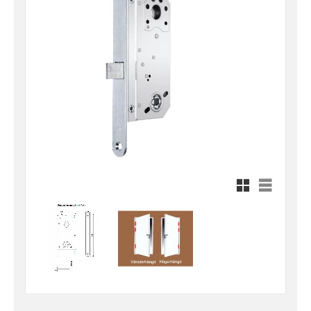
Rutnätsvy
Listvy