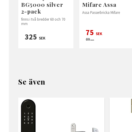
BG5000 silver
Mifare Assa
2-pack
Assa Passerbricka Mifare
finns i två bredder 60 och 70
mm
75
SEK
325
SEK
89
SEK
Se även