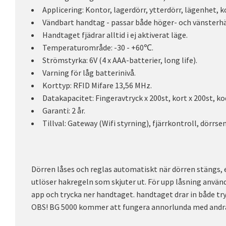
Applicering: Kontor, lagerdörr, ytterdörr, lägenhet, 
Vändbart handtag - passar både höger- och vänsterhä
Handtaget fjädrar alltid i ej aktiverat läge.
Temperaturområde: -30 - +60℃.
Strömstyrka: 6V (4 x AAA-batterier, long life).
Varning för låg batterinivå.
Korttyp: RFID Mifare 13,56 MHz.
Datakapacitet: Fingeravtryck x 200st, kort x 200st, ko
Garanti: 2 år.
Tillval: Gateway (Wifi styrning), fjärrkontroll, dörrsen
Dörren låses och reglas automatiskt när dörren stängs, 
utlöser hakregeln som skjuter ut. För upp låsning använd
app och trycka ner handtaget. handtaget drar in både tr
OBS! BG 5000 kommer att fungera annorlunda med andr