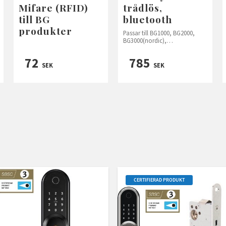
Mifare (RFID)
trådlös,
till BG
bluetooth
produkter
Passar till BG1000, BG2000,
BG3000(nordic),
BG4000(nordic+) och BG5000
72
785
SEK
SEK
CERTIFIERAD PRODUKT