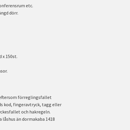
konferensrum etc.
ngd dörr.
d x 150st.
sor.
eftersom förreglingsfallet
s kod, fingeravtryck, tagg eller
yckesfallet och hakregeln.
a låshus än dormakaba 1418