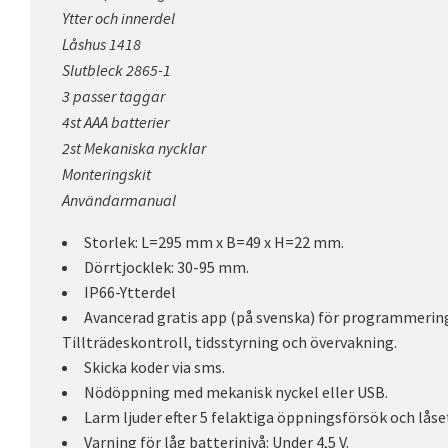
Ytter och innerdel
Låshus 1418
Slutbleck 2865-1
3 passer taggar
4st AAA batterier
2st Mekaniska nycklar
Monteringskit
Användarmanual
Storlek: L=295 mm x B=49 x H=22 mm.
Dörrtjocklek: 30-95 mm.
IP66-Ytterdel
Avancerad gratis app (på svenska) för programmering 
Tillträdeskontroll, tidsstyrning och övervakning.
Skicka koder via sms.
Nödöppning med mekanisk nyckel eller USB.
Larm ljuder efter 5 felaktiga öppningsförsök och låse
Varning för låg batterinivå: Under 4,5 V.