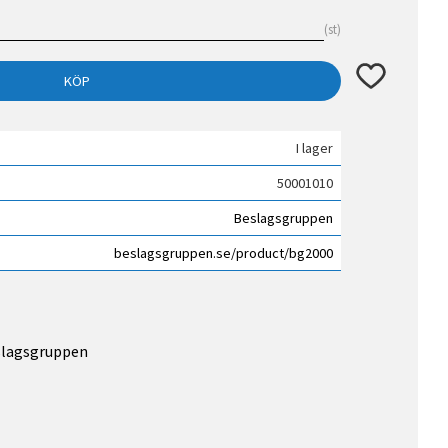
st
Lägg till i fav
KÖP
I lager
50001010
Beslagsgruppen
beslagsgruppen.se/product/bg2000
eslagsgruppen