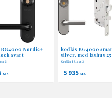
s BG4000 Nordic+
kodlås BG4000 smar
lock svart
silver, med låshus 2
ass 3
Kodlås i klass 3
5
5 935
SEK
SEK