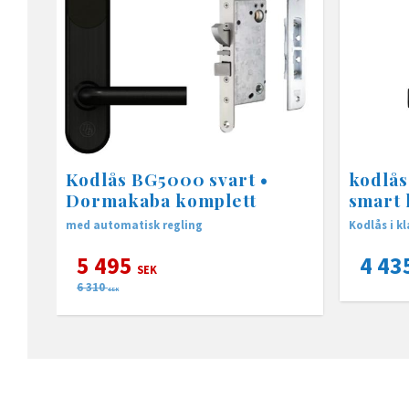
Kodlås BG5000 svart •
kodlå
Dormakaba komplett
smart 
med automatisk regling
Kodlås i kl
5 495
4 43
SEK
6 310
SEK