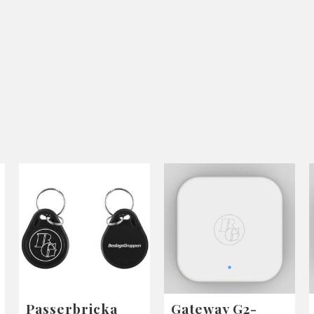
Passerbricka
Gateway G2-