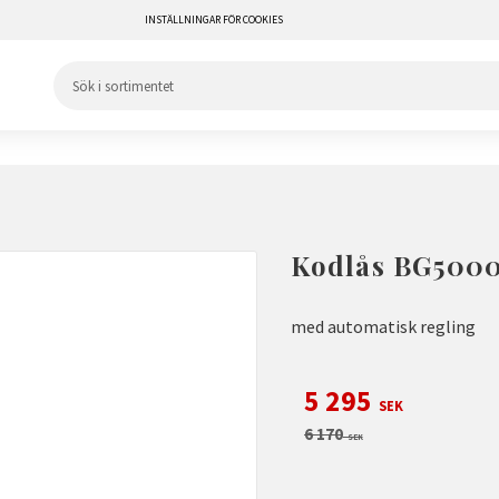
INSTÄLLNINGAR FÖR COOKIES
Kodlås BG5000
med automatisk regling
Nedsatt pris:
5 295
SEK
Ordinarie pris:
6 170
SEK