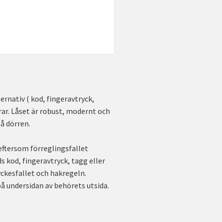
ernativ ( kod, fingeravtryck,
rar. Låset är robust, modernt och
på dörren.
eftersom förreglingsfallet
s kod, fingeravtryck, tagg eller
yckesfallet och hakregeln.
 undersidan av behörets utsida.