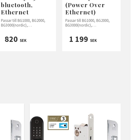
bluetooth,
(Power Over
Ethernet
Ethernet)
Passar till BG1000, BG2000,
Passar till BG1000, BG2000,
BG3000(nordic),
BG3000(nordic),
BG4000(nordic+) och BG5000
BG4000(nordic+) och BG5000
820
1 199
SEK
SEK