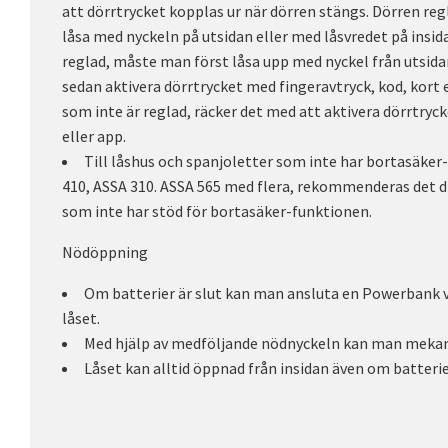
att dörrtrycket kopplas ur när dörren stängs. Dörren reg
låsa med nyckeln på utsidan eller med låsvredet på insid
reglad, måste man först låsa upp med nyckel från utsidan
sedan aktivera dörrtrycket med fingeravtryck, kod, kort e
som inte är reglad, räcker det med att aktivera dörrtryc
eller app.
Till låshus och spanjoletter som inte har bortasäker
410, ASSA 310. ASSA 565 med flera, rekommenderas det di
som inte har stöd för bortasäker-funktionen.
Nödöppning
Om batterier är slut kan man ansluta en Powerbank v
låset.
Med hjälp av medföljande nödnyckeln kan man mekani
Låset kan alltid öppnad från insidan även om batterier 