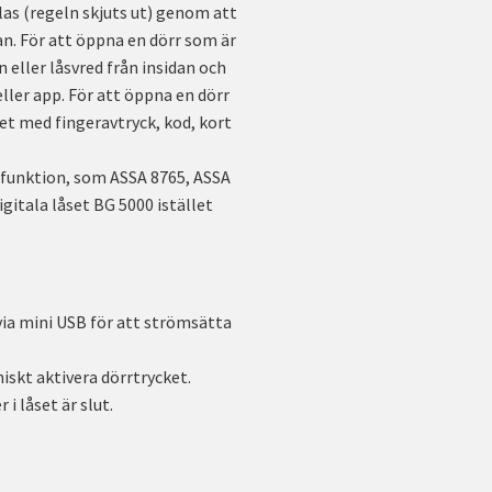
las (regeln skjuts ut) genom att
an. För att öppna en dörr som är
 eller låsvred från insidan och
ller app. För att öppna en dörr
ket med fingeravtryck, kod, kort
-funktion, som ASSA 8765, ASSA
gitala låset BG 5000 istället
ia mini USB för att strömsätta
skt aktivera dörrtrycket.
i låset är slut.