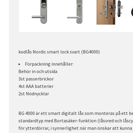
kodlås Nordic smart lock svart (BG4000)
Förpackning innehåller:
Behör in och utsida
3st passerbrickor
4st AAA batterier
2st Nödnycklar
BG 4000 är ett smart digitalt lås som monteras på ett be
standardtyp med Bortasäker-funktion (låsvred och låscyl
för ytterdörrar, i synnerlighet när man önskar att kunna