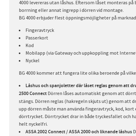
4000 levereras utan låshus. Eftersom låset monteras på b
borrning eller annat ingrepp i dörren vid montage.
BG 4000 erbjuder flest öppningsmöjligheter på markna
Fingeravtryck
Passerkort
Kod
Mobilapp (via Gateway och uppkoppling mot Interne
Nyckel
BG 4000 kommer att fungera lite olika beroende på vilk
Låshus och spanjoletter där låset reglas genom att d
Dörren låses automatiskt genom att dörrt
2500 Connect
stängs. Dörren reglas (hakregeln skjuts ut) genom att dr
upp dörren måste man använda fingeravtryck, kod, kort e
dörrtrycket. Dörrtrycket drar in både tryckesfallet och 
helt nyckelfri.
D
ASSA 2002 Connect / ASSA 2000 och liknande låshus