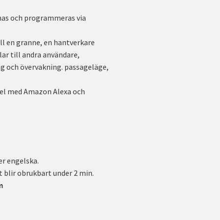
pnas och programmeras via
ll en granne, en hantverkare
lar till andra användare,
ing och övervakning. passageläge,
bel med Amazon Alexa och
er engelska.
t blir obrukbart under 2 min.
m