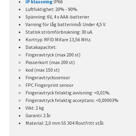
IP klassning
IP66
Luftfuktighet: 20% - 90%.
Spänning: 6V, 4 x AAA-batterier
Varning för låg batterinivå: Under 4,5 V.
Statisk strömförbrukning: 30 uA.
Korttyp: RFID Mifare 13,56 MHz.
Datakapacitet:
Fingeravtryck (max 200 st)
Passerkort (max 200 st)
kod (max 150 st)
Fingeravtryckssensor
FPC Fingerprint sensor
Fingeravtryck felaktig avvisning: <0,01%.
Fingeravtryck felaktig acceptans: <0,00003%
Vikt: 2 kg
Garanti: 2 år
Material: 2,0 mm SS 304 Rostfritt stål.