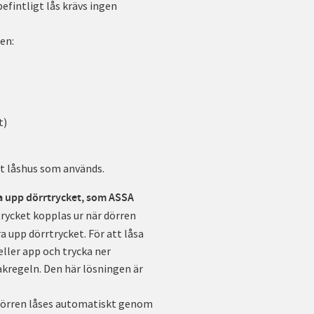
efintligt lås krävs ingen
den:
t)
et låshus som används.
ra upp dörrtrycket, som ASSA
rycket kopplas ur när dörren
a upp dörrtrycket. För att låsa
ller app och trycka ner
hakregeln. Den här lösningen är
örren låses automatiskt genom