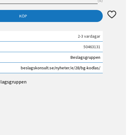
st
Lägg till i fav
KÖP
2-3 vardagar
50463131
Beslagsgruppen
beslagskonsult.se/nyheter/e/28/bg-kodlas/
eslagsgruppen