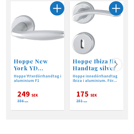
Hoppe New
Hoppe Ibiza ID
York YD
Handtag silver
Handtag silver
Hoppe Ytterdörrhandtag i
Hoppe innedörrhandtag
H
aluminium F1
Ibiza i aluminium. För
Utr
innerdörr inkl.
I
nyckelskylt.
249
175
SEK
SEK
356
251
SEK
SEK