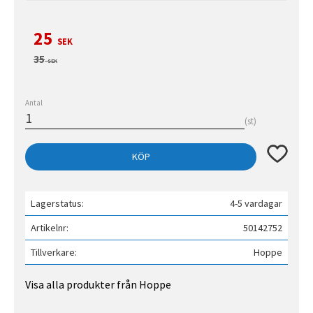
Nedsatt pris:
25
SEK
Ordinarie pris:
35
SEK
Antal
st
Lägg till 
KÖP
Lagerstatus
4-5 vardagar
Artikelnr
50142752
Tillverkare
Hoppe
Visa alla produkter från Hoppe