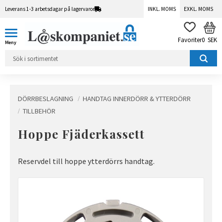
Leverans 1-3 arbetsdagar på lagervaror
INKL. MOMS
EXKL. MOMS
Meny
KUN
FAVORITER
0
SEK
DÖRRBESLAGNING
HANDTAG INNERDÖRR & YTTERDÖRR
TILLBEHÖR
Hoppe Fjäderkassett
Reservdel till hoppe ytterdörrs handtag.