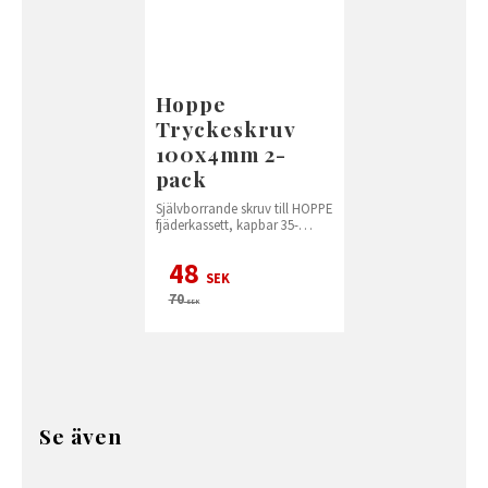
Hoppe
Tryckeskruv
100x4mm 2-
pack
Självborrande skruv till HOPPE
fjäderkassett, kapbar 35-
95mm
48
SEK
70
SEK
Se även