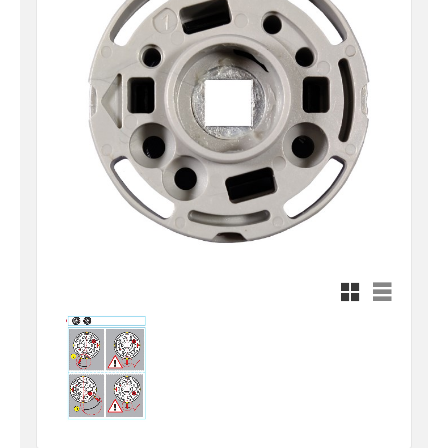
Rutnätsvy
Listvy