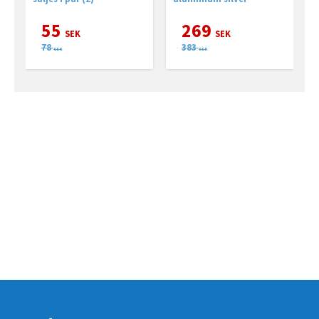
55
269
SEK
SEK
78
383
SEK
SEK