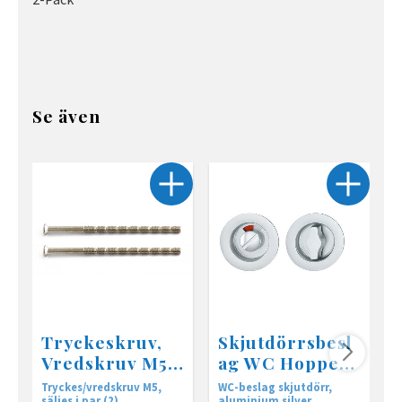
Se även
Tryckeskruv,
Skjutdörrsbesl
Vredskruv M5
ag WC Hoppe
2-pack
499, F1 silver
Tryckes/vredskruv M5,
WC-beslag skjutdörr,
T
säljes i par (2)
aluminium silver
h