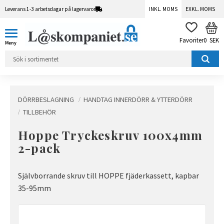
Leverans 1-3 arbetsdagar på lagervaror
INKL. MOMS
EXKL. MOMS
Meny
KUN
FAVORITER
0
SEK
DÖRRBESLAGNING
HANDTAG INNERDÖRR & YTTERDÖRR
TILLBEHÖR
Hoppe Tryckeskruv 100x4mm
2-pack
Självborrande skruv till HOPPE fjäderkassett, kapbar
35-95mm