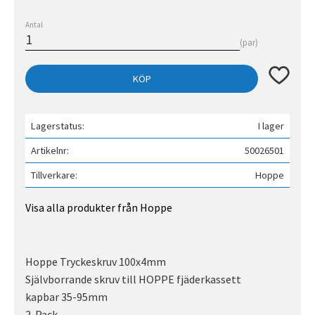
Antal
par
Lägg till 
KÖP
Lagerstatus
I lager
Artikelnr
50026501
Tillverkare
Hoppe
Visa alla produkter från Hoppe
Hoppe Tryckeskruv 100x4mm
Självborrande skruv till HOPPE fjäderkassett
kapbar 35-95mm
2-Pack