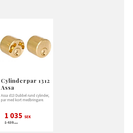
Cylinderpar 1312
Assa
Assa d13 Dubbel rund cylinder,
par med kort medbringare.
1 035
SEK
1 439
SEK