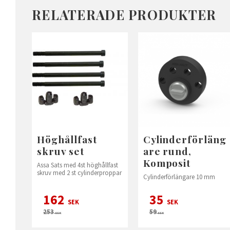
RELATERADE PRODUKTER
Höghållfast
Cylinderförläng
skruv set
are rund,
Komposit
Assa Sats med 4st höghållfast
skruv med 2 st cylinderproppar
Cylinderförlängare 10 mm
162
35
SEK
SEK
253
59
SEK
SEK