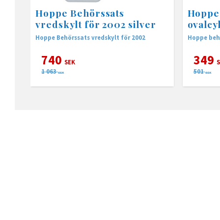
Hoppe Behörssats
Hoppe
vredskylt för 2002 silver
ovalcy
Hoppe Behörssats vredskylt för 2002
Hoppe behö
740
349
SEK
S
1 063
501
SEK
SEK