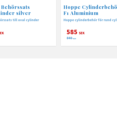
 Behörssats
Hoppe Cylinderbehö
linder silver
F1 Aluminium
rssats till oval cylinder
Hoppe cylinderbehör för rund cyl
585
EK
SEK
840
SEK