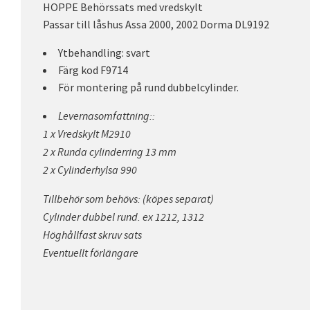
HOPPE Behörssats med vredskylt
Passar till låshus Assa 2000, 2002 Dorma DL9192
Ytbehandling: svart
Färg kod F9714
För montering på rund dubbelcylinder.
Levernasomfattning::
1 x Vredskylt M2910
2 x Runda cylinderring 13 mm
2 x Cylinderhylsa 990
Tillbehör som behövs: (köpes separat)
Cylinder dubbel rund. ex 1212, 1312
Höghållfast skruv sats
Eventuellt förlängare