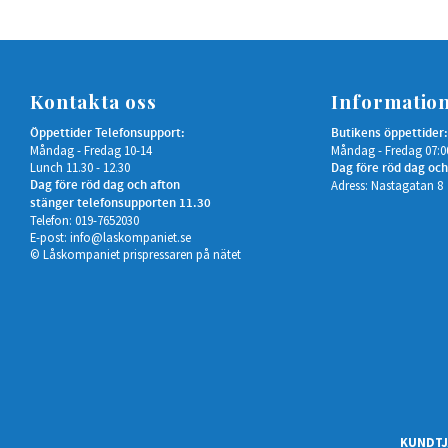
Kontakta oss
Informatio
Öppettider Telefonsupport:
Butikens öppettider:
Måndag - Fredag 10-14
Måndag - Fredag 07:0
Lunch 11.30 - 12.30
Dag före röd dag och
Dag före röd dag och afton
Adress: Nastagatan 8
stänger telefonsupporten 11.30
Telefon: 019-7652030
E-post:
info@laskompaniet.se
© Låskompaniet prispressaren på nätet
KUNDTJ