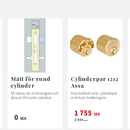
Mått för rund
Cylinderpar 1212
cylinder
Assa
Så räknar du ut förlängare och
Assa Dubbel rund, cylinderpar
skruvar till runda cylindrar.
med kort medbringare.
1 755
SEK
0
SEK
2 444
SEK