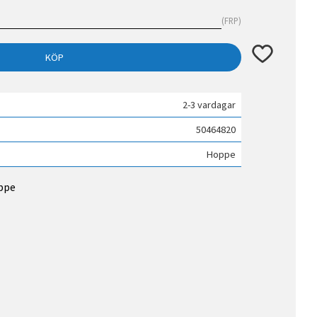
FRP
Lägg till i fav
KÖP
2-3 vardagar
50464820
Hoppe
oppe