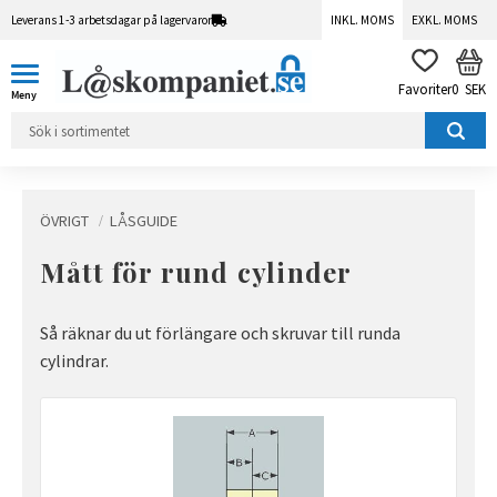
Leverans 1-3 arbetsdagar på lagervaror
INKL. MOMS
EXKL. MOMS
Meny
KUN
FAVORITER
0
SEK
ÖVRIGT
LÅSGUIDE
Mått för rund cylinder
Så räknar du ut förlängare och skruvar till runda
cylindrar.