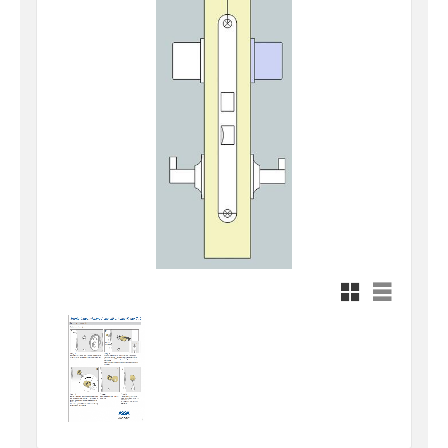
Rutnätsvy
Listvy