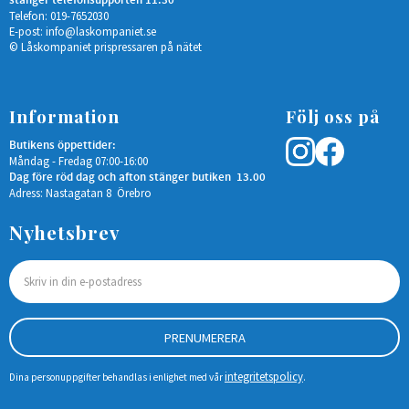
stänger telefonsupporten 11.30
Telefon: 019-7652030
E-post:
info@laskompaniet.se
© Låskompaniet prispressaren på nätet
Information
Följ oss på
Butikens öppettider:
Måndag - Fredag 07:00-16:00
Dag före röd dag och afton stänger butiken 13.00
Adress: Nastagatan 8 Örebro
Nyhetsbrev
PRENUMERERA
integritetspolicy
Dina personuppgifter behandlas i enlighet med vår
.