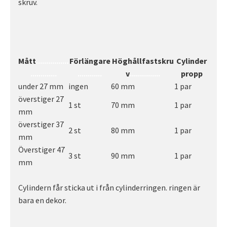
skruv.
Mått
................
Förlängare
Höghållfastskru
Cylinder
.............
............
v
...............
propp
under 27 mm
ingen
60 mm
1 par
överstiger 27
1 st
70 mm
1 par
mm
överstiger 37
2 st
80 mm
1 par
mm
Överstiger 47
3 st
90 mm
1 par
mm
Cylindern får sticka ut i från cylinderringen. ringen är
bara en dekor.