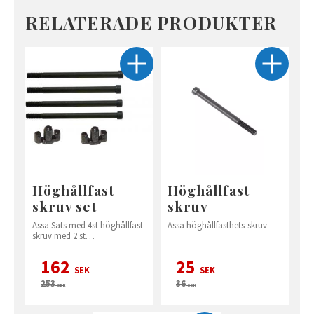
RELATERADE PRODUKTER
Höghållfast
Höghållfast
skruv set
skruv
Assa Sats med 4st höghållfast
Assa höghållfasthets-skruv
skruv med 2 st
cylinderproppar
162
25
SEK
SEK
253
36
SEK
SEK