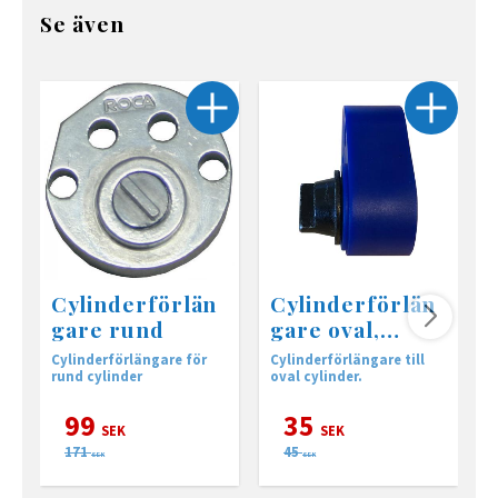
Se även
Cylinderförlän
Cylinderförlän
gare rund
gare oval,
komposit
Cylinderförlängare för
Cylinderförlängare till
c
rund cylinder
oval cylinder.
c
99
35
SEK
SEK
171
45
SEK
SEK