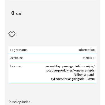
0
SEK
Lägg till i favoriter
Lagerstatus
Information
Artikelnr
ma003-1
Läs mer
assaabloyopeningsolutions.se/sv/
local/se/produkter/konsumentgds
/tillbehor-rund-
cylinder/forlangningsdel-10mm
Rund cylinder.