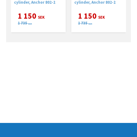
cylinder
utan cylinder
cylinder, Anchor 802-2
cylinder, Anchor 802-2
c
1 150
1 150
SEK
SEK
1 735
1 735
SEK
SEK