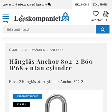
Leverans 1-3 arbetsdagar på lagervaror
INKL. MOMS
EXKL. MOMS
Meny
KUN
FAVORITER
0
SEK
ÖVRIGT
VARUMÄRKEN
ANCHOR
Hänglås Anchor 802-2 B60
IP68 • utan cylinder
Klass 2 Hänglås utan cylinder, Anchor 802-2
VÄDERBESTÄNDIGT
KLASS 2