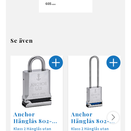
605
SEK
Se även
Anchor
Anchor
Hänglås 802-2
Hänglås 802-2
B25 IP68 • utan
B110 IP68 •
Klass 2 Hänglås utan
Klass 2 Hänglås utan
K