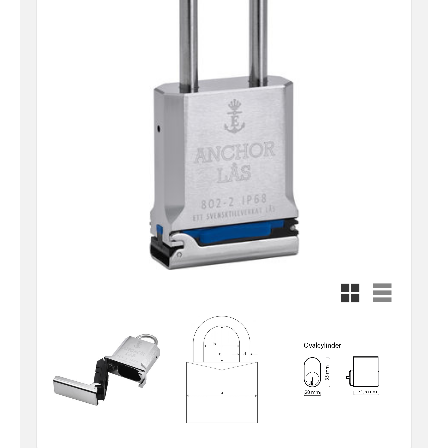
Rutnätsvy
Listvy