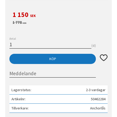
Nedsatt pris:
1 150
SEK
Ordinarie pris:
1 778
SEK
Antal
st
Lägg till 
KÖP
Lagerstatus
2-3 vardagar
Artikelnr
50462284
Tillverkare
Anchorlås