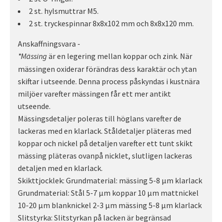
2 st. hylsmuttrar M5.
2 st. tryckespinnar 8x8x102 mm och 8x8x120 mm.
Anskaffningsvara -
är en legering mellan koppar och zink. När
*Mässing
mässingen oxiderar förändras dess karaktär och ytan
skiftar i utseende. Denna process påskyndas i kustnära
miljöer varefter mässingen får ett mer antikt
utseende.
Mässingsdetaljer poleras till höglans varefter de
lackeras med en klarlack. Ståldetaljer pläteras med
koppar och nickel på detaljen varefter ett tunt skikt
mässing pläteras ovanpå nicklet, slutligen lackeras
detaljen med en klarlack.
Skikttjocklek: Grundmaterial: mässing 5-8 µm klarlack
Grundmaterial: Stål 5-7 µm koppar 10 µm mattnickel
10-20 µm blanknickel 2-3 µm mässing 5-8 µm klarlack
Slitstyrka: Slitstyrkan på lacken är begränsad