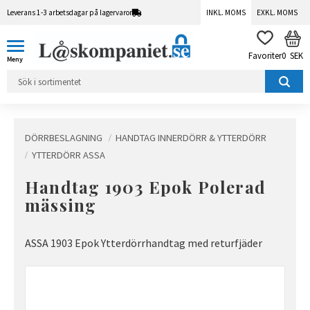
Leverans 1-3 arbetsdagar på lagervaror
INKL. MOMS
EXKL. MOMS
Meny
KUN
FAVORITER
0
SEK
DÖRRBESLAGNING
HANDTAG INNERDÖRR & YTTERDÖRR
YTTERDÖRR ASSA
Handtag 1903 Epok Polerad
mässing
ASSA 1903 Epok Ytterdörrhandtag med returfjäder