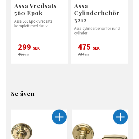
Assa Vredsats
Assa
560 Epok
Cylinderbehör
3212
Assa 560 Epok vredsats
komplett med skruv
Assa cylinderbehör för rund
cylinder
299
475
SEK
SEK
465
737
SEK
SEK
Se även