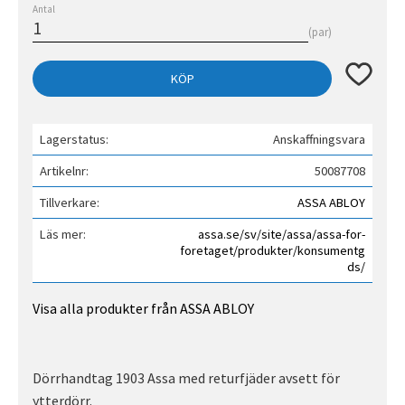
Antal
par
Lägg till 
KÖP
Lagerstatus
Anskaffningsvara
Artikelnr
50087708
Tillverkare
ASSA ABLOY
Läs mer
assa.se/sv/site/assa/assa-for-
foretaget/produkter/konsumentg
ds/
Visa alla produkter från ASSA ABLOY
Dörrhandtag 1903 Assa med returfjäder avsett för
ytterdörr.