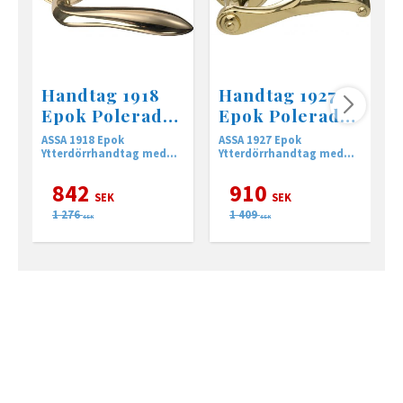
Handtag 1918
Handtag 1927
Epok Polerad
Epok Polerad
mässing
mässing
ASSA 1918 Epok
ASSA 1927 Epok
A
Ytterdörrhandtag med
Ytterdörrhandtag med
Y
returfjäder
returfjäder
r
842
910
SEK
SEK
1 276
1 409
SEK
SEK