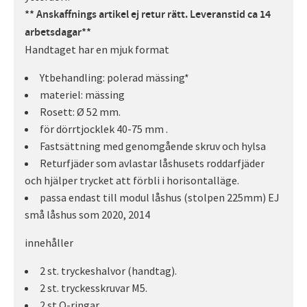
** Anskaffnings artikel ej retur rätt. Leveranstid ca 14
arbetsdagar**
Handtaget har en mjuk format
Ytbehandling: polerad mässing*
materiel: mässing
Rosett: Ø 52 mm.
för dörrtjocklek 40-75 mm .
Fastsättning med genomgående skruv och hylsa
Returfjäder som avlastar låshusets roddarfjäder
och hjälper trycket att förbli i horisontalläge.
passa endast till modul låshus (stolpen 225mm) EJ
små låshus som 2020, 2014
innehåller
2 st. tryckeshalvor (handtag).
2 st. tryckesskruvar M5.
2 st O-ringar.