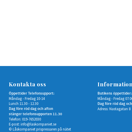
Kontakta oss
Informatio
Öppettider Telefonsupport:
Butikens öppettider:
Måndag - Fredag 10-14
Måndag - Fredag 07:0
Lunch 11.30 - 12.30
Dag före röd dag och
Dag före röd dag och afton
Adress: Nastagatan 8
stänger telefonsupporten 11.30
Telefon: 019-7652030
E-post:
info@laskompaniet.se
© Låskompaniet prispressaren på nätet