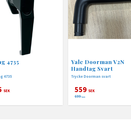
g 4735
Yale Doorman V2N
Handtag Svart
ag 4735
Trycke Doorman svart
5
559
SEK
SEK
699
SEK