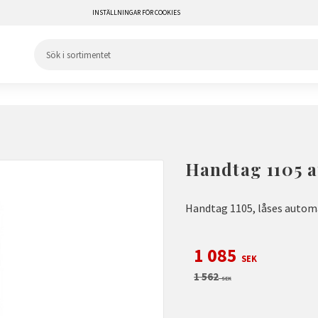
INSTÄLLNINGAR FÖR COOKIES
Handtag 1105 
Handtag 1105, låses automa
Nedsatt pris:
1 085
SEK
Ordinarie pris:
1 562
SEK