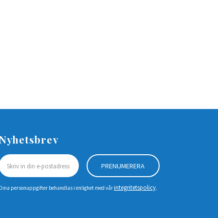
Nyhetsbrev
PRENUMERERA
integritetspolicy
Dina personuppgifter behandlas i enlighet med vår
.