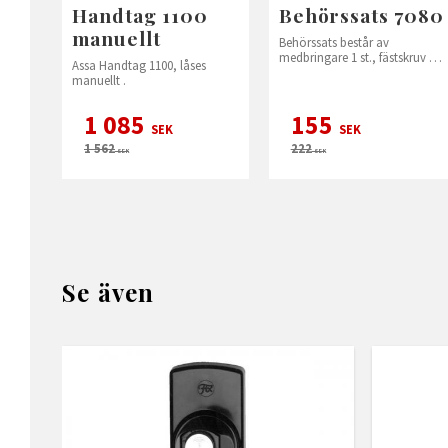
Handtag 1100
Behörssats 7080
manuellt
Behörssats består av
medbringare 1 st., fästskruv 2
Assa Handtag 1100, låses
st. och stångstyrning 2 st. i
manuellt .
plast.
1 085
155
SEK
SEK
1 562
222
SEK
SEK
Se även