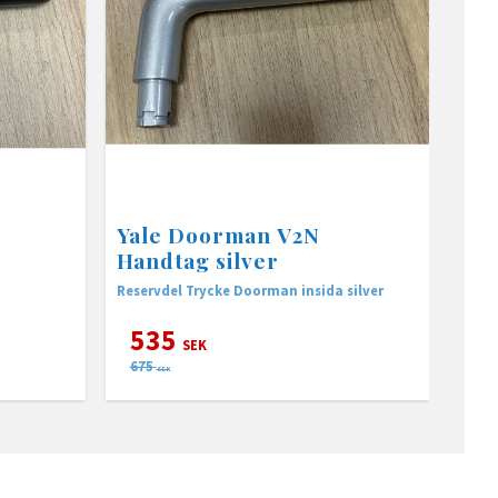
Yale Doorman V2N
Handtag silver
Reservdel Trycke Doorman insida silver
535
SEK
675
SEK