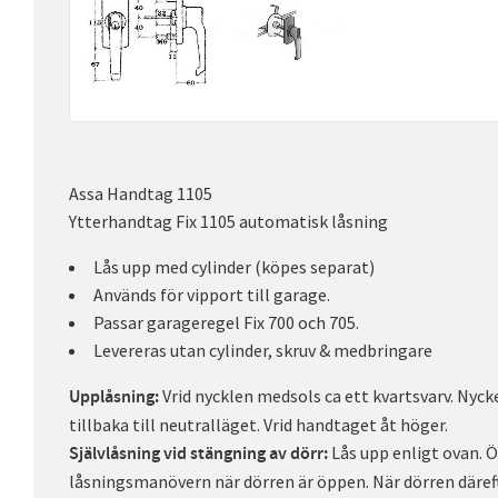
Assa Handtag 1105
Ytterhandtag Fix 1105 automatisk låsning
Lås upp med cylinder (köpes separat)
Används för vipport till garage.
Passar garageregel Fix 700 och 705.
Levereras utan cylinder, skruv & medbringare
Vrid nycklen medsols ca ett kvartsvarv. Nycke
Upplåsning:
tillbaka till neutralläget. Vrid handtaget åt höger.
Lås upp enligt ovan. 
Självlåsning vid stängning av dörr:
låsningsmanövern när dörren är öppen. När dörren därefte