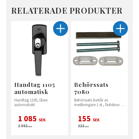
RELATERADE PRODUKTER
Handtag 1105
Behörssats
automatisk
7080
Handtag 1105, låses
Behörssats består av
automatiskt.
medbringare 1 st., fästskruv 2
st. och stångstyrning 2 st. i
plast.
1 085
155
SEK
SEK
1 562
222
SEK
SEK