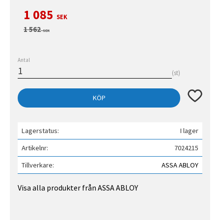
Nedsatt pris:
1 085
SEK
Ordinarie pris:
1 562
SEK
Antal
st
Lägg till 
KÖP
Lagerstatus
I lager
Artikelnr
7024215
Tillverkare
ASSA ABLOY
Visa alla produkter från ASSA ABLOY