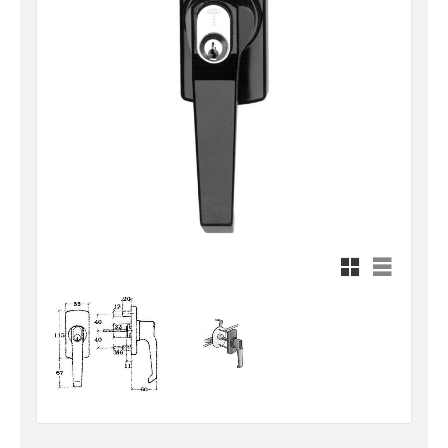
Rutnätsvy
Listvy