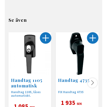
Se även
Handtag 1105
Handtag 4735
automatisk
Handtag 1105, låses
FIX Handtag 4735
T
automatiskt.
1 935
SEK
1 085