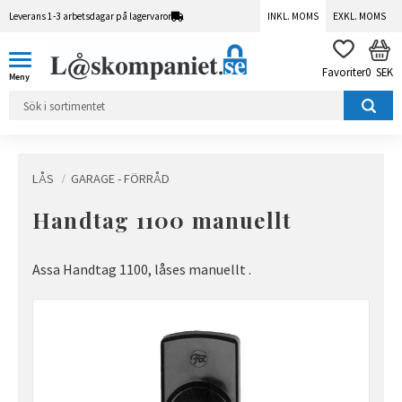
Leverans 1-3 arbetsdagar på lagervaror
INKL. MOMS
EXKL. MOMS
Meny
KUN
FAVORITER
0
SEK
LÅS
GARAGE - FÖRRÅD
Handtag 1100 manuellt
Assa Handtag 1100, låses manuellt .