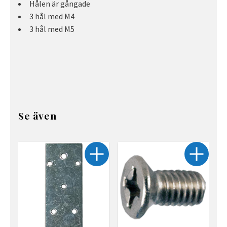
Hålen är gångade
3 hål med M4
3 hål med M5
Se även