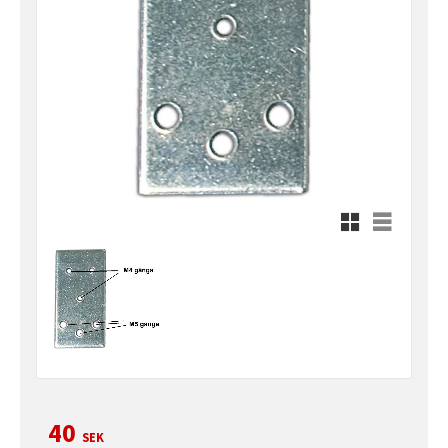
Rutnätsvy
Listvy
Nedsatt pris:
40
SEK