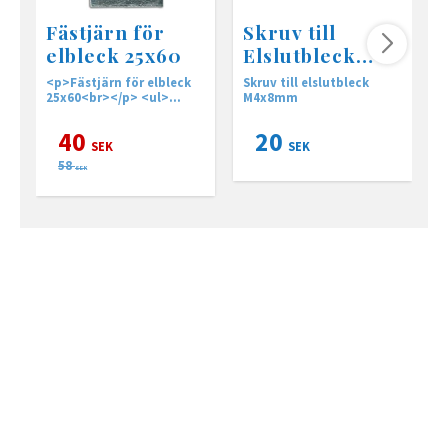
Fästjärn för
Skruv till
elbleck 25x60
Elslutbleck
4x8mm
<p>Fästjärn för elbleck
Skruv till elslutbleck
F
25x60<br></p> <ul>
M4x8mm
m
<li>Hålen är gångade
f
</li><li>5 hål med M4
a
40
20
</li><li>1 hål med M5
SEK
SEK
</li></ul><p><br></p>
58
SEK