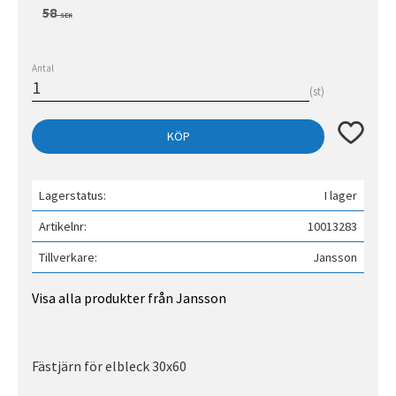
Ordinarie pris:
58
SEK
Antal
st
Lägg till 
KÖP
Lagerstatus
I lager
Artikelnr
10013283
Tillverkare
Jansson
Visa alla produkter från Jansson
Fästjärn för elbleck 30x60