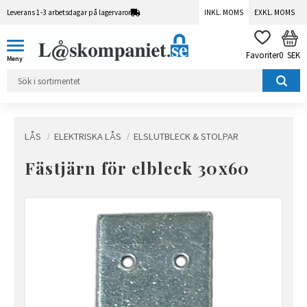
Leverans 1-3 arbetsdagar på lagervaror
INKL. MOMS
EXKL. MOMS
Meny
KUN
FAVORITER
0
SEK
LÅS
ELEKTRISKA LÅS
ELSLUTBLECK & STOLPAR
Fästjärn för elbleck 30x60