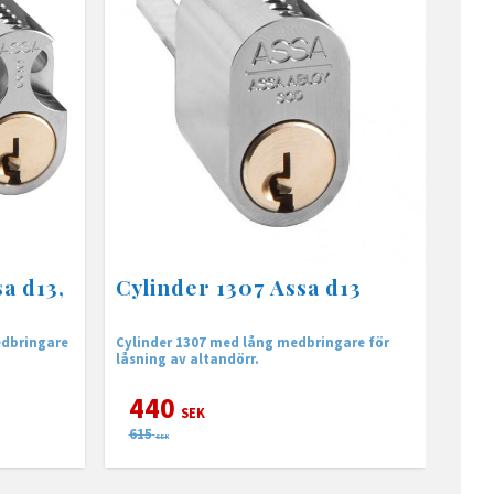
a d13,
Cylinder 1307 Assa d13
edbringare
Cylinder 1307 med lång medbringare för
låsning av altandörr.
440
SEK
615
SEK