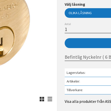
Välj låsning
Antal
Lagerstatus
Artikelnr
Tillverkare
Rutnätsvy
Listvy
Visa alla produkter från A