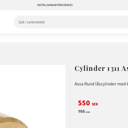
INSTÄLLNINGAR FÖR COOKIES
Cylinder 1311 A
Assa Rund låscylinder med
Nedsatt pris:
550
SEK
Ordinarie pris:
755
SEK