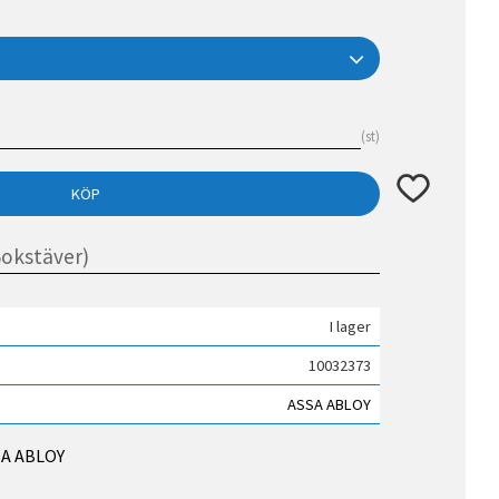
st
Lägg till i fav
KÖP
I lager
10032373
ASSA ABLOY
SSA ABLOY