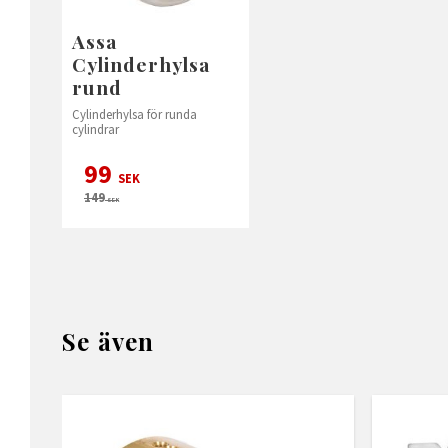
Assa
Cylinderhylsa
rund
Cylinderhylsa för runda
cylindrar
99
SEK
149
SEK
Se även