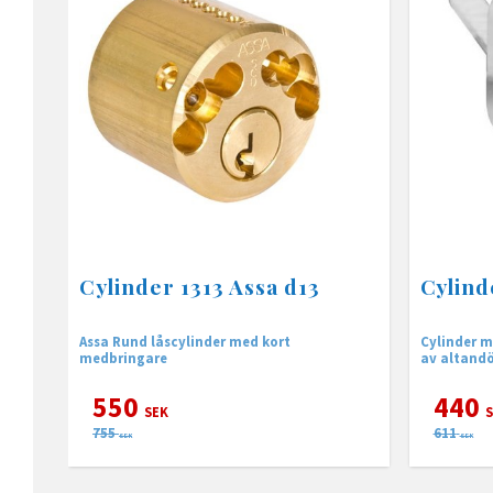
Cylinder 1313 Assa d13
Cylind
Assa Rund låscylinder med kort
Cylinder m
medbringare
av altandö
550
440
SEK
S
755
611
SEK
SEK