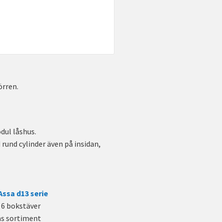
örren.
dul låshus.
rund cylinder även på insidan,
Assa d13 serie
r 6 bokstäver
ås sortiment