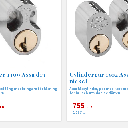
er 1309 Assa d13
Cylinderpar 1302 Ass
nickel
ed lång medbringare för låsning
Assa låscylinder, par med kort m
rr.
för in- och utsidan av dörren.
755
EK
SEK
1 157
SEK