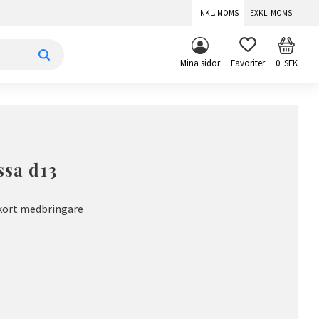
INKL. MOMS
EXKL. MOMS
KUNDV
FAVORITER
Mina sidor
0
SEK
ssa d13
 kort medbringare