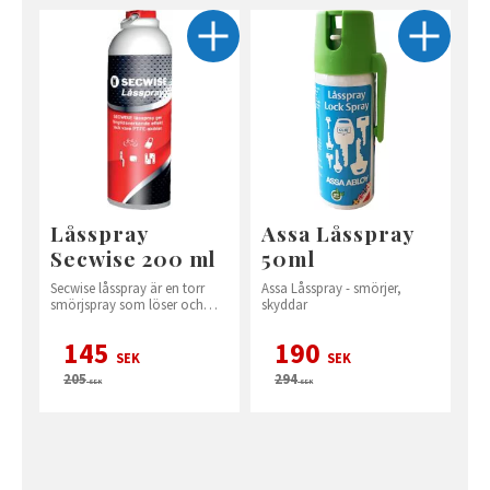
Låsspray
Assa Låsspray
Secwise 200 ml
50ml
Secwise låsspray är en torr
Assa Låsspray - smörjer,
smörjspray som löser och
skyddar
skyddar mot rost.
145
190
SEK
SEK
205
294
SEK
SEK