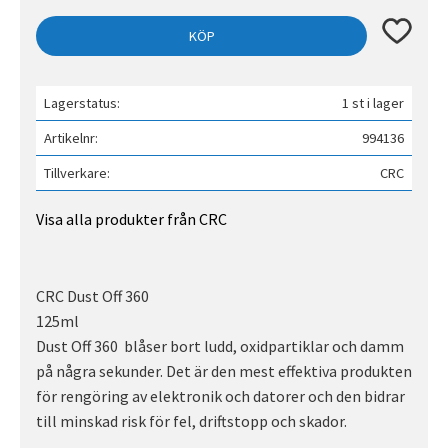
Lägg till 
KÖP
Lagerstatus
1 st i lager
Artikelnr
994136
Tillverkare
CRC
Visa alla produkter från CRC
CRC Dust Off 360
125ml
Dust Off 360 blåser bort ludd, oxidpartiklar och damm
på några sekunder. Det är den mest effektiva produkten
för rengöring av elektronik och datorer och den bidrar
till minskad risk för fel, driftstopp och skador.