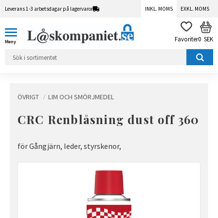
Leverans 1-3 arbetsdagar på lagervaror
INKL. MOMS
EXKL. MOMS
Meny
KUN
FAVORITER
0
SEK
ÖVRIGT
LIM OCH SMÖRJMEDEL
CRC Renblåsning dust off 360
för Gångjärn, leder, styrskenor,