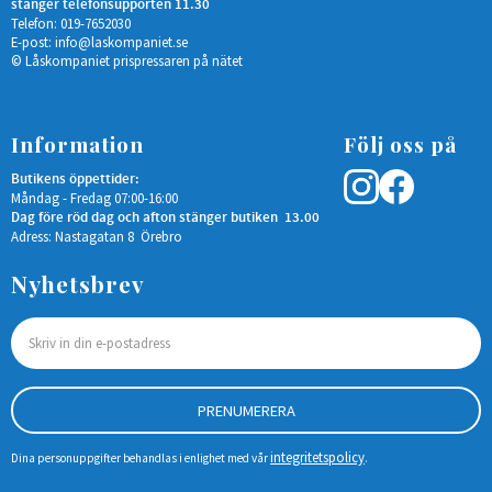
stänger telefonsupporten 11.30
Telefon: 019-7652030
E-post:
info@laskompaniet.se
© Låskompaniet prispressaren på nätet
Information
Följ oss på
Butikens öppettider:
Måndag - Fredag 07:00-16:00
Dag före röd dag och afton stänger butiken 13.00
Adress: Nastagatan 8 Örebro
Nyhetsbrev
PRENUMERERA
integritetspolicy
Dina personuppgifter behandlas i enlighet med vår
.