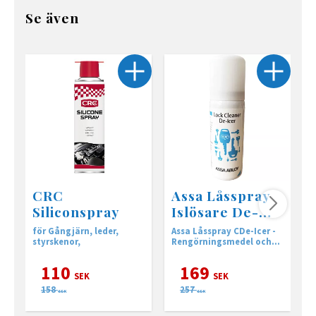
Se även
CRC
Assa Låsspray
Siliconspray
Islösare De-
icer 50 ml
för Gångjärn, leder,
Assa Låsspray CDe-Icer -
C
styrskenor,
Rengörningsmedel och
t
islösare för cylinderlås.
s
110
169
SEK
SEK
158
257
SEK
SEK