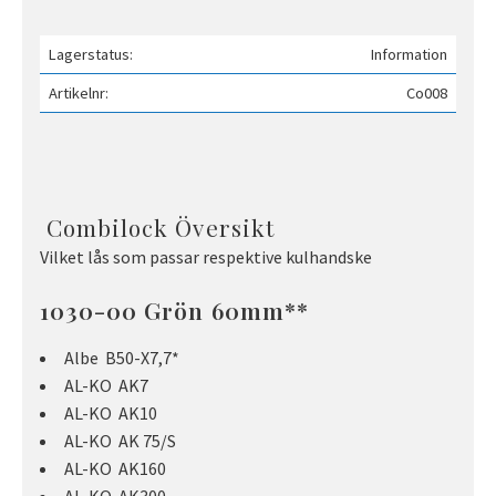
Lagerstatus
Information
Artikelnr
Co008
Combilock Översikt
Vilket lås som passar respektive kulhandske
1030-00 Grön 60mm**
Albe B50-X7,7*
AL-KO AK7
AL-KO AK10
AL-KO AK 75/S
AL-KO AK160
AL-KO AK300