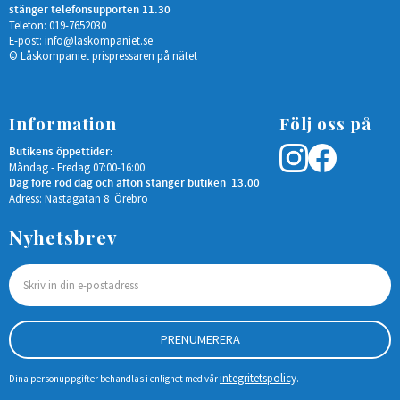
enl. SSF 1057&nbsp;
stänger telefonsupporten 11.30
</em></li><li>
Telefon: 019-7652030
<em>Rekommenderas av
E-post:
info@laskompaniet.se
SSF
© Låskompaniet prispressaren på nätet
Stöldskyddsföreningen&
nbsp;</em></li><li>Grå
passar 66,1-71 mm
bredd&nbsp;</li><li>Gör
det själv - Mycket enkelt
Information
Följ oss på
att montera och
använda.&nbsp;</li>
Butikens öppettider:
</ul> <p>Vi
Måndag - Fredag 07:00-16:00
rekommenderar alltid att
kontrollera mått
Dag före röd dag och afton stänger butiken 13.00
på&nbsp;kulhandske och
Adress: Nastagatan 8 Örebro
monteringsbult&nbsp;
innan köp.</p> <ul>
Nyhetsbrev
<li>Förpackningen
innehåller:<br>1st Lås
Grå<br>1st
Monteringsbult M12 x 80
mm<br>1st Knäckmutter
M12<br>1st
Låsbult<br>1st
Låsskydd<br>1 st
PRENUMERERA
Bultskydd<br>2st
Nycklar<br>1st
Säkerhetskula<br>1st
integritetspolicy
Dina personuppgifter behandlas i enlighet med vår
.
Gänglåsning<br> </li>
</ul> <p><br></p> <p>