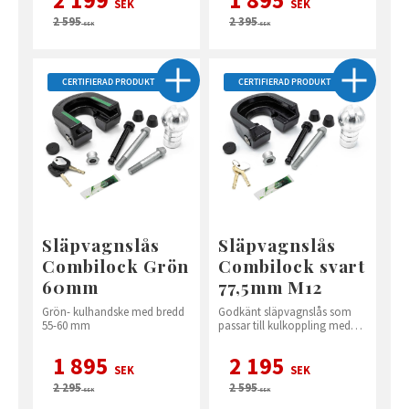
2 199
1 895
SEK
SEK
2 595
2 395
SEK
SEK
CERTIFIERAD PRODUKT
CERTIFIERAD PRODUKT
Släpvagnslås
Släpvagnslås
Combilock Grön
Combilock svart
60mm
77,5mm M12
Grön- kulhandske med bredd
Godkänt släpvagnslås som
55-60 mm
passar till kulkoppling med
77,5 mm bred.
1 895
2 195
SEK
SEK
2 295
2 595
SEK
SEK