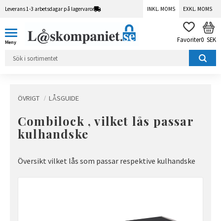
Leverans 1-3 arbetsdagar på lagervaror
INKL. MOMS
EXKL. MOMS
Meny
KUN
FAVORITER
0
SEK
ÖVRIGT
LÅSGUIDE
Combilock , vilket lås passar
kulhandske
Översikt vilket lås som passar respektive kulhandske