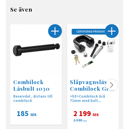
Se även
CERTIFIERAD PRODUKT
Combilock
Släpvagnslås
Låsbult 1030
Combilock Grå
71mm
Reservdel , distans till
<h3>Combilock Grå
B
combilock
71mm med bult
b
12mm</h3> <p>
<strong>71 mm (grå)
185
2 199
passar&nbsp;till följande
SEK
SEK
kulhandskar med
2 595
fläns</strong><strong>:
SEK
</strong> </p> <ul><li>