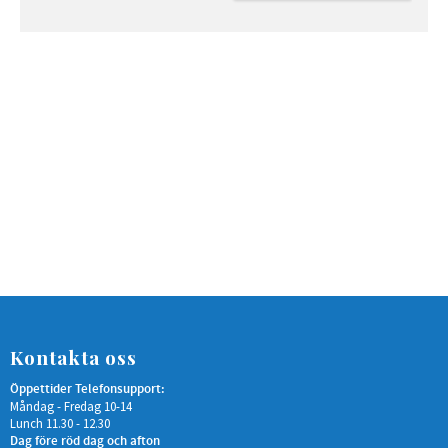
<strong>Albe B50-X S200
(se bild)</strong></li>
<li><strong>Albe EM
300</strong></li><li>
<strong>Albe EM
350</strong></li><li>
<strong>Winterhoff WW
30-K</strong> </li></ul>
<p>*****</p> <p>Vi
rekommenderar alltid att
kontrollera mått på
monteringsbult&nbsp;
innan köp.</p> <p>*****
<br></p> <p>CombiLock
trailerlås &nbsp;gör det
möjligt att ha släpvagn,
båttrailer, husvagn etc.
låst under transport och
när den är parkerad. En
unik konstruktion som
passar de vanligaste
kulhandskarna på
marknaden. Med varje
CombiLock trailerlås
Kontakta oss
levereras låshus, låsbult,
två nycklar och en
Öppettider Telefonsupport:
kuladapter.</p> <ul><li>
Måndag - Fredag 10-14
<em>Säkerhetstestat av
Lunch 11.30 - 12.30
Svenska
Stöldskyddsföreningen
Dag före röd dag och afton