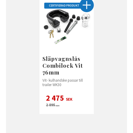
CERTIFIERAD PRODUKT
Släpvagnslås
Combilock Vit
76mm
Vit- kulhandske passar till
trailer WK30
2 475
SEK
2 895
SEK