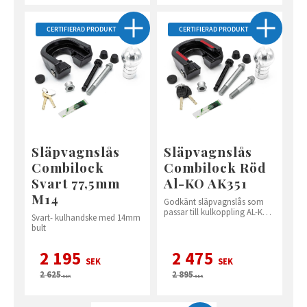
CERTIFIERAD PRODUKT
CERTIFIERAD PRODUKT
Släpvagnslås
Släpvagnslås
Combilock
Combilock Röd
Svart 77,5mm
Al-KO AK351
M14
Godkänt släpvagnslås som
passar till kulkoppling AL-KO
Svart- kulhandske med 14mm
AK301, AK351
bult
2 195
2 475
SEK
SEK
2 625
2 895
SEK
SEK