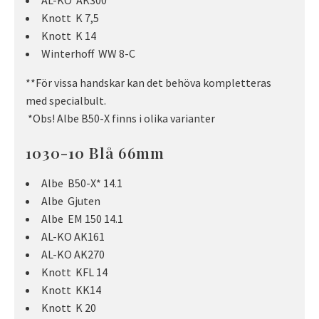
Knott K 7,5
Knott K 14
Winterhoff WW 8-C
**För vissa handskar kan det behöva kompletteras
med specialbult.
*Obs! Albe B50-X finns i olika varianter
1030-10 Blå 66mm
Albe B50-X* 14.1
Albe Gjuten
Albe EM 150 14.1
AL-KO AK161
AL-KO AK270
Knott KFL 14
Knott KK14
Knott K 20