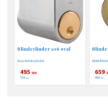
Blindcylinder 106 oval
Blindc
Assa blindcylinder
ASSA Blind
495
659
SEK
S
711
991
SEK
SEK