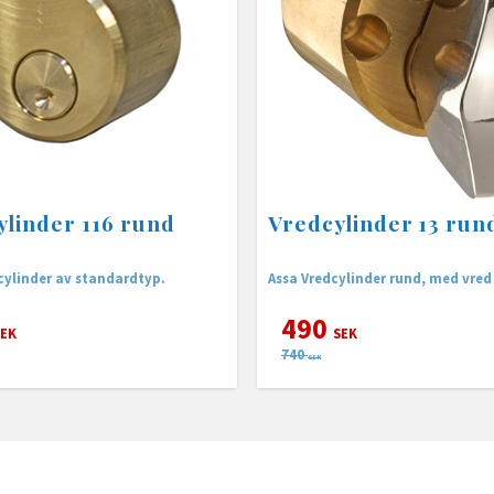
ylinder 116 rund
Vredcylinder 13 run
cylinder av standardtyp.
Assa Vredcylinder rund, med vred
490
EK
SEK
740
SEK