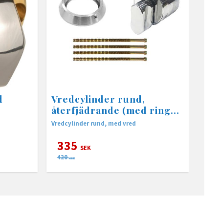
d
Vredcylinder rund,
återfjädrande (med ring
och skruv)
Vredcylinder rund, med vred
335
SEK
420
SEK