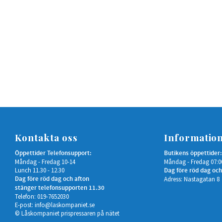
Kontakta oss
Informatio
Öppettider Telefonsupport:
Butikens öppettider:
Måndag - Fredag 10-14
Måndag - Fredag 07:0
Lunch 11.30 - 12.30
Dag före röd dag och
Dag före röd dag och afton
Adress: Nastagatan 8
stänger telefonsupporten 11.30
Telefon: 019-7652030
E-post:
info@laskompaniet.se
© Låskompaniet prispressaren på nätet