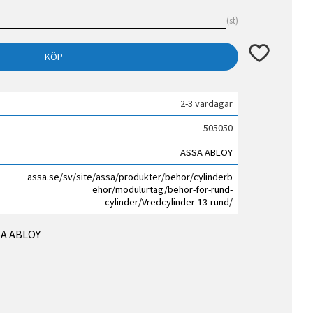
st
Lägg till i fav
KÖP
2-3 vardagar
505050
ASSA ABLOY
assa.se/sv/site/assa/produkter/behor/cylinderb
ehor/modulurtag/behor-for-rund-
cylinder/Vredcylinder-13-rund/
SSA ABLOY