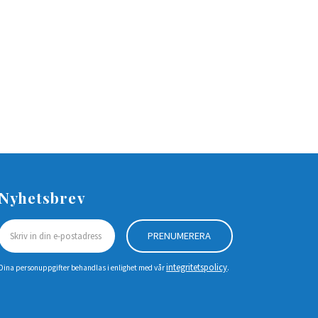
Nyhetsbrev
PRENUMERERA
integritetspolicy
Dina personuppgifter behandlas i enlighet med vår
.