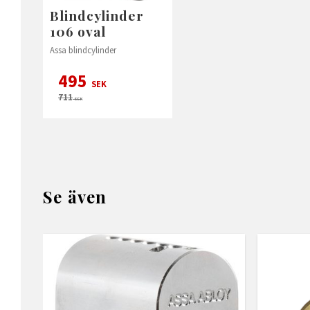
Blindcylinder
106 oval
Assa blindcylinder
495
SEK
711
SEK
Se även