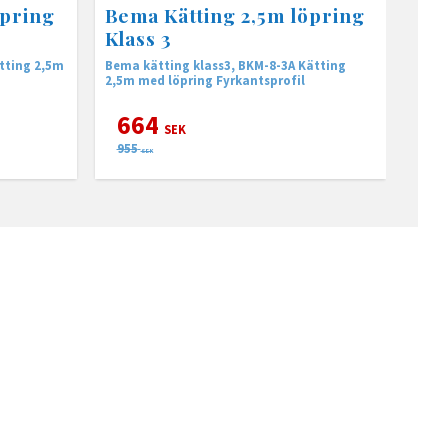
öpring
Bema Kätting 2,5m löpring
Klass 3
tting 2,5m
Bema kätting klass3, BKM-8-3A Kätting
2,5m med löpring Fyrkantsprofil
664
SEK
955
SEK