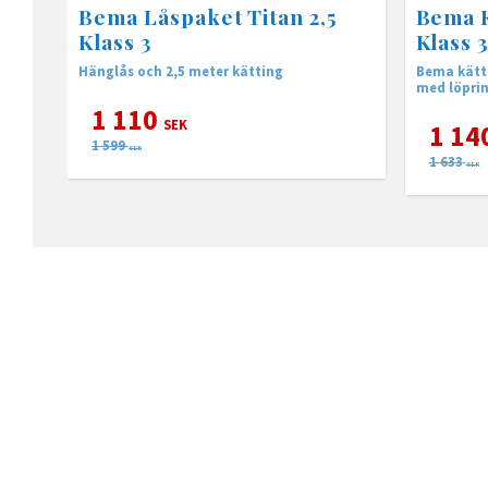
Bema Låspaket Titan 2,5
Bema K
Klass 3
Klass 
Hänglås och 2,5 meter kätting
Bema kätti
1 110
SEK
1 14
1 599
SEK
1 633
SEK