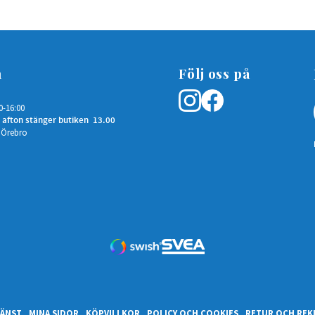
n
Följ oss på
0-16:00
 afton stänger butiken 13.00
 Örebro
ÄNST
MINA SIDOR
KÖPVILLKOR
POLICY OCH COOKIES
RETUR OCH REK