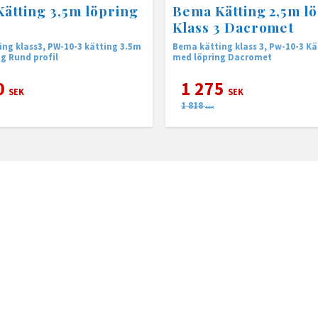
ätting 3,5m löpring
Bema Kätting 2,5m l
3
Klass 3 Dacromet
ng klass3, PW-10-3 kätting 3.5m
Bema kätting klass 3, Pw-10-3 Kä
med löpring Rund profil
med löpring Dacromet
0
1 275
SEK
SEK
1 818
SEK