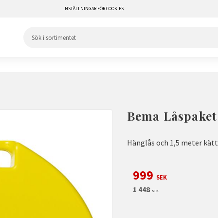
INSTÄLLNINGAR FÖR COOKIES
Bema Låspaket 
Hänglås och 1,5 meter kätt
Nedsatt pris:
999
SEK
Ordinarie pris:
1 448
SEK