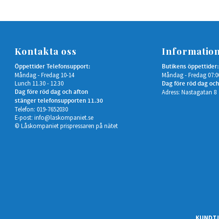
Kontakta oss
Informatio
Öppettider Telefonsupport:
Butikens öppettider:
Måndag - Fredag 10-14
Måndag - Fredag 07:0
Lunch 11.30 - 12.30
Dag före röd dag och
Dag före röd dag och afton
Adress: Nastagatan 8
stänger telefonsupporten 11.30
Telefon: 019-7652030
E-post:
info@laskompaniet.se
© Låskompaniet prispressaren på nätet
KUNDTJ