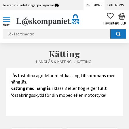
Leverans 1-3 arbetsdagar på lagervaror
INKL. MOMS
EXKL. MOMS
Meny
KUN
FAVORITER
0
SEK
Kätting
HÄNGLÅS & KÄTTING
KÄTTING
Lås fast dina ägodelar med kätting tillsammans med
hänglås.
i klass 3 eller högre ger fullt
Kätting med hänglås
försäkringsskydd för din moped eller motorcykel.