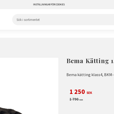
INSTÄLLNINGAR FÖR COOKIES
Bema Kätting 1
Bema kätting klass4, BKM-
Nedsatt pris:
1 250
SEK
Ordinarie pris:
1 790
SEK