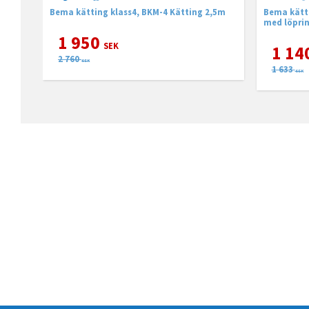
Bema kätting klass4, BKM-4 Kätting 2,5m
Bema kätti
1 950
SEK
1 14
2 760
SEK
1 633
SEK