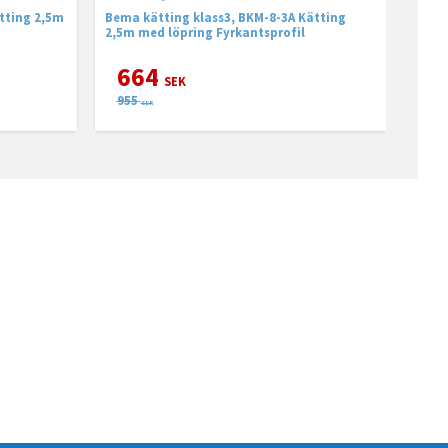
tting 2,5m
Bema kätting klass3, BKM-8-3A Kätting
2,5m med löpring Fyrkantsprofil
664
SEK
955
SEK