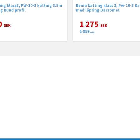
ng klass3, PW-10-3 kätting 3.5m
Bema kätting klass 3, Pw-10-3 Kä
med löpring Rund profil
med löpring Dacromet
0
1 275
SEK
SEK
1 818
SEK