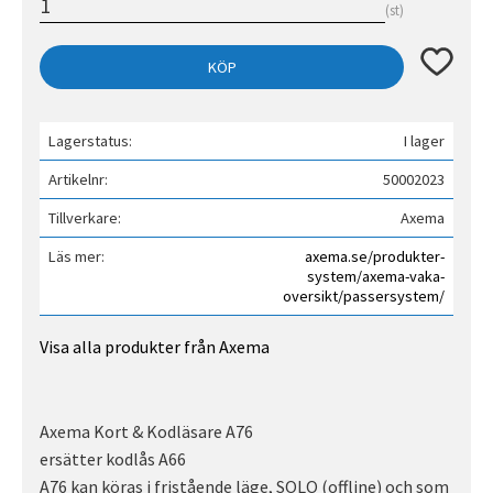
st
Lägg till 
KÖP
Lagerstatus
I lager
Artikelnr
50002023
Tillverkare
Axema
Läs mer
axema.se/produkter-
system/axema-vaka-
oversikt/passersystem/
Visa alla produkter från Axema
Axema Kort & Kodläsare A76
ersätter kodlås A66
A76 kan köras i fristående läge, SOLO (offline) och som