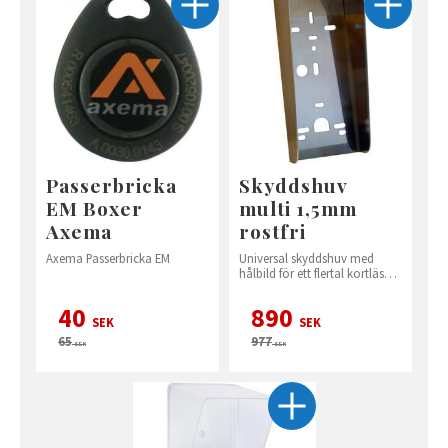
Passerbricka
Skyddshuv
EM Boxer
multi 1,5mm
Axema
rostfri
Axema Passerbricka EM
Universal skyddshuv med
hålbild för ett flertal kortläsare
och knappsatser.
40
890
SEK
SEK
65
977
SEK
SEK