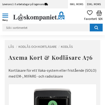
Leverans 1-3 arbetsdagar på lagervaror
INKL. MOMS
EXKL. MOMS
Meny
KUN
FAVORITER
0
SEK
LÅS
KODLÅS OCH KORTLÄSARE
KODLÅS
Axema Kort & Kodläsare A76
Kortläsare för ett Vaka-system eller fristående (SOLO)
med EM-, MIFARE- och radioläsare