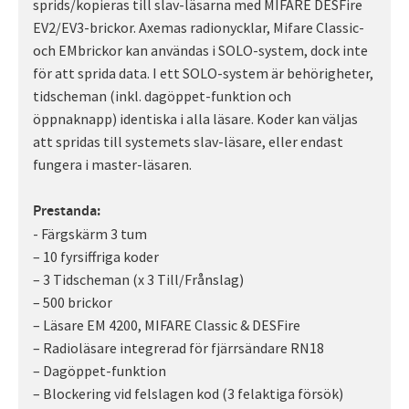
sprids/kopieras till slav-läsarna med MIFARE DESFire
EV2/EV3-brickor. Axemas radionycklar, Mifare Classic-
och EMbrickor kan användas i SOLO-system, dock inte
för att sprida data. I ett SOLO-system är behörigheter,
tidscheman (inkl. dagöppet-funktion och
öppnaknapp) identiska i alla läsare. Koder kan väljas
att spridas till systemets slav-läsare, eller endast
fungera i master-läsaren.
Prestanda:
- Färgskärm 3 tum
– 10 fyrsiffriga koder
– 3 Tidscheman (x 3 Till/Frånslag)
– 500 brickor
– Läsare EM 4200, MIFARE Classic & DESFire
– Radioläsare integrerad för fjärrsändare RN18
– Dagöppet-funktion
– Blockering vid felslagen kod (3 felaktiga försök)