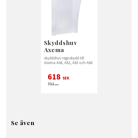
Skyddshuv
Axema
skyddshuv regnskydd till
Axema A04, A61, A63 och A66
618
SEK
711
SEK
Se även