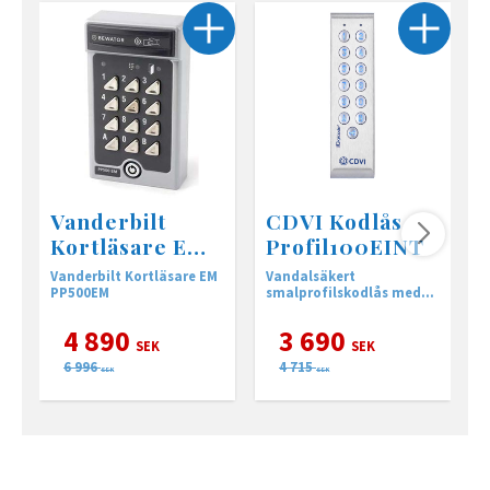
Vanderbilt
CDVI Kodlås
Kortläsare EM
Profil100EINT
PP500EM
Vanderbilt Kortläsare EM
Vandalsäkert
A
PP500EM
smalprofilskodlås med
0
bakgrundsbelysta
knappar i kompakt
4 890
3 690
montage
SEK
SEK
6 996
4 715
SEK
SEK