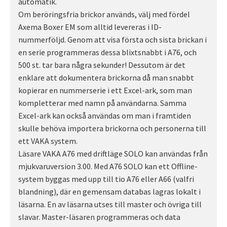
automatik.
Om beröringsfria brickor används, välj med fördel
Axema Boxer EM som alltid levereras i ID-
nummerföljd. Genom att visa första och sista brickan i
en serie programmeras dessa blixtsnabbt i A76, och
500 st. tar bara några sekunder! Dessutom är det
enklare att dokumentera brickorna då man snabbt
kopierar en nummerserie i ett Excel-ark, som man
kompletterar med namn på användarna. Samma
Excel-ark kan också användas om man i framtiden
skulle behöva importera brickorna och personerna till
ett VAKA system.
Läsare VAKA A76 med driftläge SOLO kan användas från
mjukvaruversion 3.00. Med A76 SOLO kan ett Offline-
system byggas med upp till tio A76 eller A66 (valfri
blandning), där en gemensam databas lagras lokalt i
läsarna. En av läsarna utses till master och övriga till
slavar. Master-läsaren programmeras och data